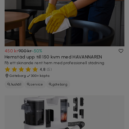
450 kr
900 kr
-
50
%
Hemstäd upp till 150 kvm med HAVANNAREN
Få ett skinande rent hem med professionell städning
4,8
(
5
)
Göteborg
300+ köpta
hushåll
service
göteborg