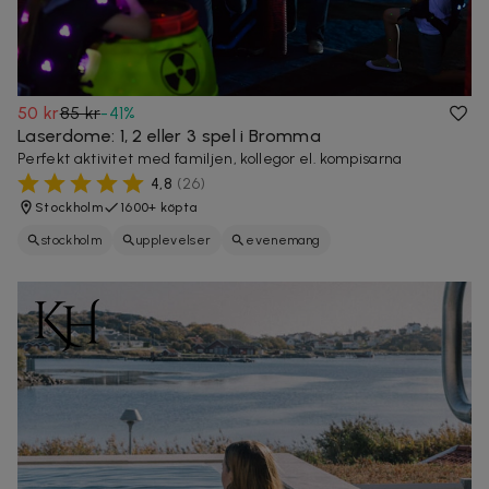
50 kr
85 kr
-
41
%
Laserdome: 1, 2 eller 3 spel i Bromma
Perfekt aktivitet med familjen, kollegor el. kompisarna
4,8
(
26
)
Stockholm
1600+ köpta
stockholm
upplevelser
evenemang