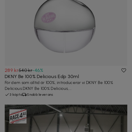
289 kr
540 kr
-
46
%
DKNY Be 100% Delicious Edp 30ml
För dem som alltid är 100%, introducerar vi DKNY Be 100%
Delicious.DKNY Be 100% Delicious,...
3 köpta
Snabb leverans