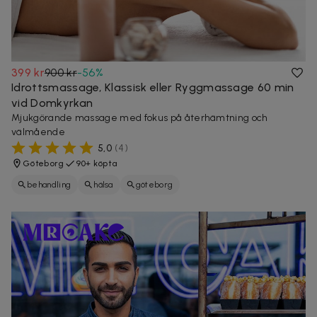
399 kr
900 kr
-
56
%
Idrottsmassage, Klassisk eller Ryggmassage 60 min
vid Domkyrkan
Mjukgörande massage med fokus på återhämtning och
välmående
5,0
(
4
)
Göteborg
90+ köpta
behandling
hälsa
göteborg