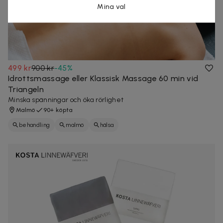
Mina val
499 kr
900 kr
-
45
%
Idrottsmassage eller Klassisk Massage 60 min vid
Triangeln
Minska spänningar och öka rörlighet
Malmö
90+ köpta
behandling
malmö
hälsa