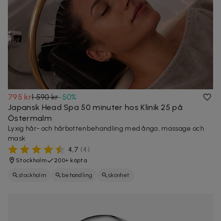
795 kr
1 590 kr
-
50
%
Japansk Head Spa 50 minuter hos Klinik 25 på
Östermalm
Lyxig hår- och hårbottenbehandling med ånga, massage och
mask
4,7
(
4
)
Stockholm
200+ köpta
stockholm
behandling
skönhet