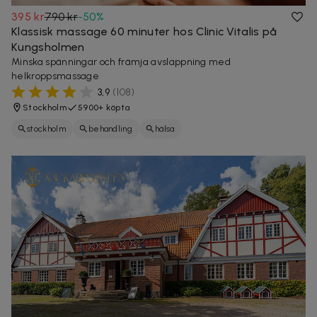
395 kr
790 kr
-
50
%
Klassisk massage 60 minuter hos Clinic Vitalis på
Kungsholmen
Minska spänningar och främja avslappning med
helkroppsmassage
3,9
(
108
)
Stockholm
5900+ köpta
stockholm
behandling
hälsa