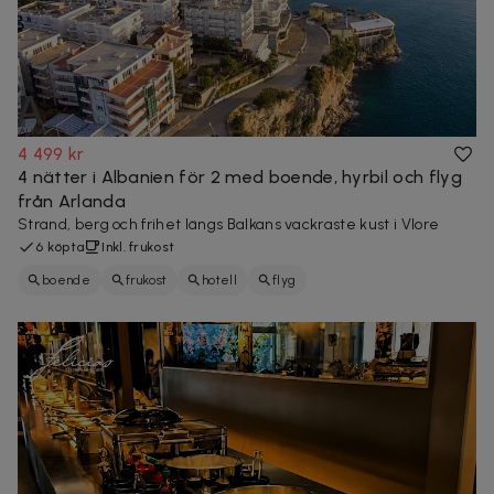
4 499 kr
4 nätter i Albanien för 2 med boende, hyrbil och flyg
från Arlanda
Strand, berg och frihet längs Balkans vackraste kust i Vlore
6 köpta
Inkl. frukost
boende
frukost
hotell
flyg