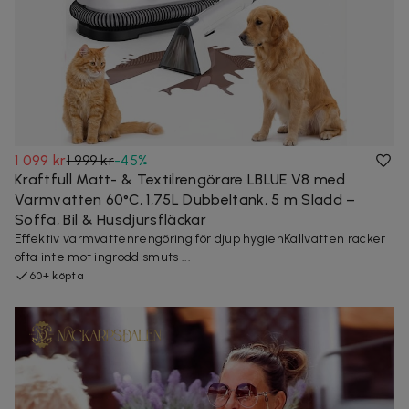
1 099 kr
1 999 kr
-
45
%
Kraftfull Matt- & Textilrengörare LBLUE V8 med
Varmvatten 60°C, 1,75L Dubbeltank, 5 m Sladd –
Soffa, Bil & Husdjursfläckar
Effektiv varmvattenrengöring för djup hygienKallvatten räcker
ofta inte mot ingrodd smuts ...
60+ köpta