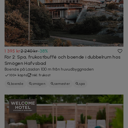
1 395 kr
2 240 kr
-
38
%
För 2: Spa, frukostbuffé och boende i dubbelrum hos
Smögen Hafvsbad
Boende på Läsidan 100 m från huvudbyggnaden
100+ köpta
Inkl. frukost
boende
smögen
semester
spa