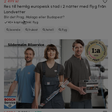
2 499 kr
Res till hemlig europeisk stad i 2 nätter med flyg från
Landvetter
Blir det Prag, Malaga eller Budapest?
40+ köpta
Inkl. flyg
boende
frukost
hotell
flyg