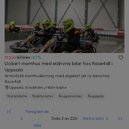
195 kr
370 kr
-
47
%
Gokart inomhus med eldrivna bilar hos Race4all i
Uppsala
Actionfylld inomhuskörning med elgokart på ny bana hos
Race4all
Uppsala, Stockholm
400+ köpta
stockholm
aktiviteter
upplevelser
uppsala
Föregående
Sida 3 av 226
Nästa sida
sida