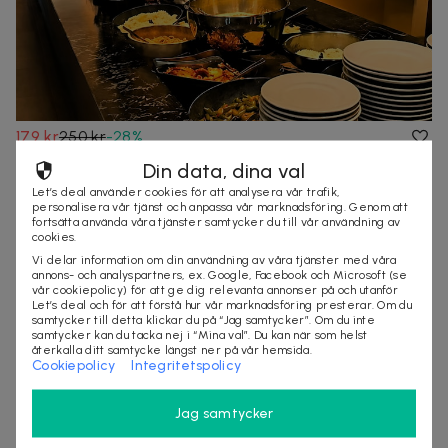
179 kr
250 kr
-
28
%
Kvällsbuffé hos Restaurang Felicia i Gårda
Din data, dina val
Persiskt inspirerad buffé med pianobar
Let’s deal använder cookies för att analysera vår trafik,
4,8
(
3
)
personalisera vår tjänst och anpassa vår marknadsföring. Genom att
fortsätta använda våra tjänster samtycker du till vår användning av
Göteborg
100+ köpta
cookies.
mat
restaurang
göteborg
Vi delar information om din användning av våra tjänster med våra
annons- och analyspartners, ex. Google, Facebook och Microsoft (se
vår cookiepolicy) för att ge dig relevanta annonser på och utanför
Let’s deal och för att förstå hur vår marknadsföring presterar. Om du
samtycker till detta klickar du på “Jag samtycker”. Om du inte
samtycker kan du tacka nej i “Mina val”. Du kan när som helst
återkalla ditt samtycke längst ner på vår hemsida.
Cookiepolicy
Integritetspolicy
Jag samtycker