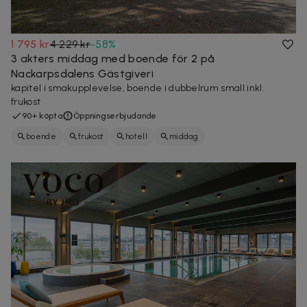
1 795 kr
4 229 kr
-
58
%
3 akters middag med boende för 2 på
Nackarpsdalens Gästgiveri
kapitel i smakupplevelse, boende i dubbelrum small inkl.
frukost
90+ köpta
Öppningserbjudande
boende
frukost
hotell
middag