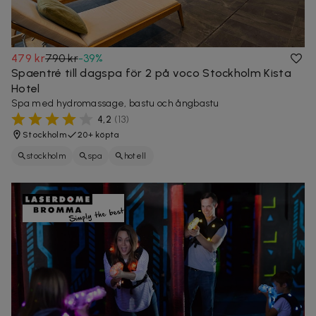
479 kr
790 kr
-
39
%
Spaentré till dagspa för 2 på voco Stockholm Kista
Hotel
Spa med hydromassage, bastu och ångbastu
4,2
(
13
)
Stockholm
20+ köpta
stockholm
spa
hotell