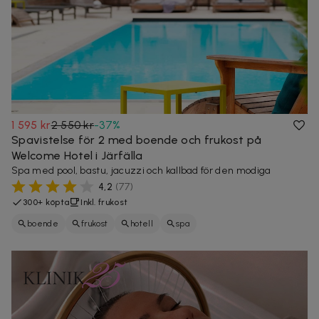
1 595 kr
2 550 kr
-
37
%
Spavistelse för 2 med boende och frukost på
Welcome Hotel i Järfälla
Spa med pool, bastu, jacuzzi och kallbad för den modiga
4,2
(
77
)
300+ köpta
Inkl. frukost
boende
frukost
hotell
spa