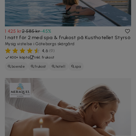
1 425 kr
2 585 kr
-
45
%
1 natt för 2 med spa & frukost på Kusthotellet Styrsö
Mysig vistelse i Göteborgs skärgård
4,6
(
9
)
400+ köpta
Inkl. frukost
boende
frukost
hotell
spa