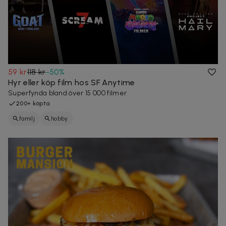
59 kr
118 kr
-
50
%
Hyr eller köp film hos SF Anytime
Superfynda bland över 15 000 filmer
200+ köpta
familj
hobby