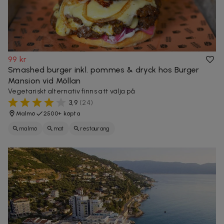
99 kr
Smashed burger inkl. pommes & dryck hos Burger
Mansion vid Möllan
Vegetariskt alternativ finns att välja på
3,9
(
24
)
Malmö
2500+ köpta
malmö
mat
restaurang