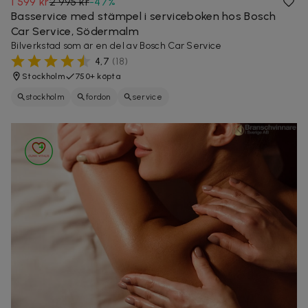
1 599 kr
2 995 kr
-
47
%
Basservice med stämpel i serviceboken hos Bosch
Car Service, Södermalm
Bilverkstad som är en del av Bosch Car Service
4,7
(
18
)
Stockholm
750+ köpta
stockholm
fordon
service