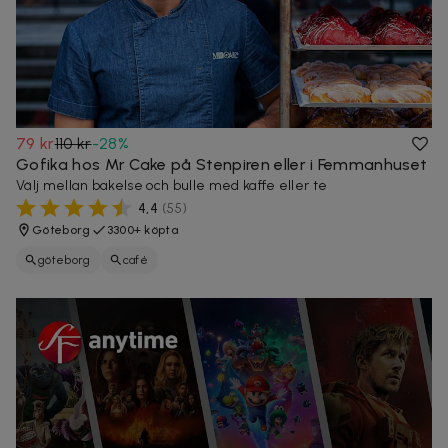
79 kr
110 kr
-
28
%
Gofika hos Mr Cake på Stenpiren eller i Femmanhuset
Välj mellan bakelse och bulle med kaffe eller te
4,4
(
55
)
Göteborg
3300+ köpta
göteborg
café