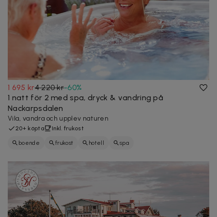
1 695 kr
4 220 kr
-
60
%
1 natt för 2 med spa, dryck & vandring på
Nackarpsdalen
Vila, vandra och upplev naturen
20+ köpta
Inkl. frukost
boende
frukost
hotell
spa