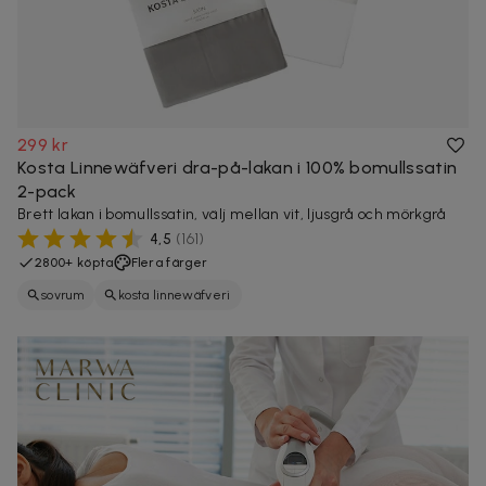
299 kr
Kosta Linnewäfveri dra-på-lakan i 100% bomullssatin
2-pack
Brett lakan i bomullssatin, välj mellan vit, ljusgrå och mörkgrå
4,5
(
161
)
2800+ köpta
Flera färger
sovrum
kosta linnewäfveri