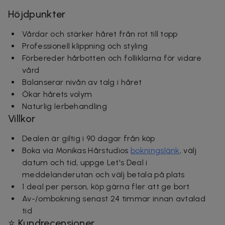
Höjdpunkter
Vårdar och stärker håret från rot till topp
Professionell klippning och styling
Förbereder hårbotten och folliklarna för vidare
vård
Balanserar nivån av talg i håret
Ökar hårets volym
Naturlig lerbehandling
Villkor
Dealen är giltig i 90 dagar från köp
Boka via Monikas Hårstudios
bokningslänk
, välj
datum och tid, uppge Let's Deal i
meddelanderutan och välj betala på plats
1 deal per person, köp gärna fler att ge bort
Av-/ombokning senast 24 timmar innan avtalad
tid
⭐ Kundrecensioner