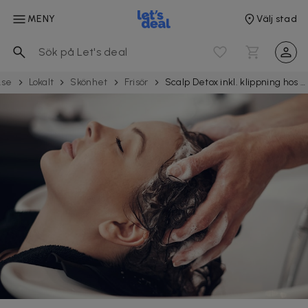
MENY
Välj stad
.se
Lokalt
Skönhet
Frisör
Scalp Detox inkl. klippning hos Monikas Hårstudio vid Globen