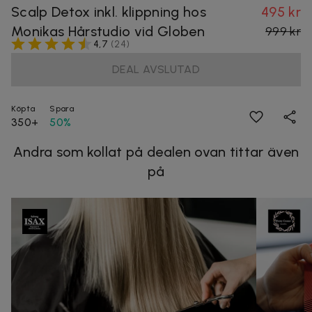
Scalp Detox inkl. klippning hos
495 kr
Monikas Hårstudio vid Globen
999 kr
4,7
(
24
)
DEAL AVSLUTAD
Köpta
Spara
350+
50%
Andra som kollat på dealen ovan tittar även
på