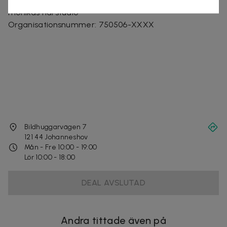
Säljes av
monikas hårstudio
Organisationsnummer
:
750506-XXXX
Bildhuggarvägen 7
121 44
Johanneshov
Mån - Fre 10:00 - 19:00
Lör 10:00 - 18:00
DEAL AVSLUTAD
Andra tittade även på