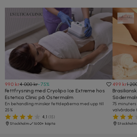
990 kr
4 000 kr
-
75
%
499 kr
1 20
Fettfrysning med Cryolipo Ice Extreme hos
Brasilians
Estetica Clinic på Östermalm
Söderma
En behandling minskar fettdepåerna med upp till
75 minuters
25%
välvårdade 
4,1
(
15
)
Stockholm
1600+ köpta
Stockholm