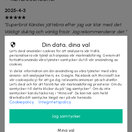
2025-4-3
★★★★★
"Superbra! Kändes jättebra efter jag var klar med det.
Väldigt duktig och vänlig frisör. Jag rekommenderar det."
Din data, dina val
2025-3-21
Let’s deal använder cookies för att analysera vår trafik,
★★★★★
personalisera vår tjänst och anpassa vår marknadsföring. Genom att
"Kommer att boka tid på nytt hos Monika . Mycket nöjd"
fortsätta använda våra tjänster samtycker du till vår användning av
cookies.
Vi delar information om din användning av våra tjänster med våra
2025-3-12
annons- och analyspartners, ex. Google, Facebook och Microsoft (se
vår cookiepolicy) för att ge dig relevanta annonser på och utanför
★★★★★
Let’s deal och för att förstå hur vår marknadsföring presterar. Om du
"En magisk upplevelse. Fint mottagande härlig atmosfär
samtycker till detta klickar du på “Jag samtycker”. Om du inte
samtycker kan du tacka nej i “Mina val”. Du kan när som helst
och jag kände mig bortskämd"
återkalla ditt samtycke längst ner på vår hemsida.
Cookiepolicy
Integritetspolicy
behandling
frisör
stockholm
Jag samtycker
Mina val