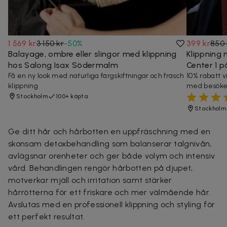
1 569 kr
3 150 kr
-
50
%
399 kr
850 
Balayage, ombre eller slingor med klippning
Klippning 
hos Salong Isax Södermalm
Center 1 
Få en ny look med naturliga färgskiftningar och fräsch
10% rabatt 
klippning
med besöke
Stockholm
100+ köpta
Stockholm
Ge ditt hår och hårbotten en uppfräschning med en
skonsam detoxbehandling som balanserar talgnivån,
avlägsnar orenheter och ger både volym och intensiv
vård. Behandlingen rengör hårbotten på djupet,
motverkar mjäll och irritation samt stärker
hårrötterna för ett friskare och mer välmående hår.
Avslutas med en professionell klippning och styling för
ett perfekt resultat.