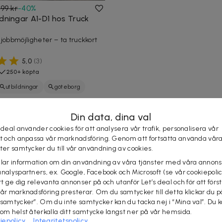
99 kr
-
40
%
ldningar A1-D1 hos Truck
 jobbmöjligheter – ta truckkort
5,0
(
3
)
250+ köpta
utbildningar
göteborg
Din data, dina val
 deal använder cookies för att analysera vår trafik, personalisera vår
st och anpassa vår marknadsföring. Genom att fortsätta använda vår
ster samtycker du till vår användning av cookies.
elar information om din användning av våra tjänster med våra annons
analyspartners, ex. Google, Facebook och Microsoft (se vår cookiepoli
tt ge dig relevanta annonser på och utanför Let’s deal och för att förs
vår marknadsföring presterar. Om du samtycker till detta klickar du p
 samtycker”. Om du inte samtycker kan du tacka nej i “Mina val”. Du 
som helst återkalla ditt samtycke längst ner på vår hemsida.
iepolicy
Integritetspolicy