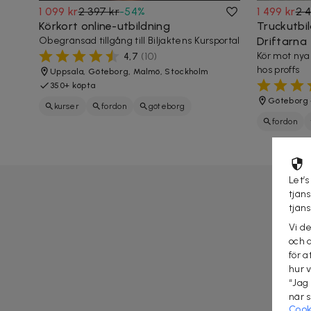
1 099 kr
2 397 kr
-
54
%
1 499 kr
2 4
Körkort online-utbildning
Truckutbi
Obegränsad tillgång till Biljaktens Kursportal
Driftarna
Kör mot nya
4,7
(
10
)
hos proffs
Uppsala, Göteborg, Malmö, Stockholm
350+ köpta
Göteborg
kurser
fordon
göteborg
fordon
Let’s
tjän
tjän
Vi d
och 
för a
hur 
“Jag
när 
Cook