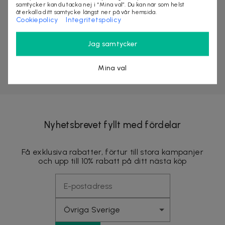
samtycker kan du tacka nej i “Mina val”. Du kan när som helst
återkalla ditt samtycke längst ner på vår hemsida.
Cookiepolicy
Integritetspolicy
Jag samtycker
Mina val
Nyhetsbrevet fyllt med fördelar
Få exklusiva rabatter, förtur till stora kampanjer
och upp till 10% rabatt på ditt nästa köp