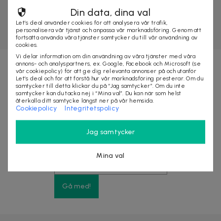
Din data, dina val
Let’s deal använder cookies för att analysera vår trafik,
personalisera vår tjänst och anpassa vår marknadsföring. Genom att
fortsätta använda våra tjänster samtycker du till vår användning av
cookies.
Vi delar information om din användning av våra tjänster med våra
annons- och analyspartners, ex. Google, Facebook och Microsoft (se
vår cookiepolicy) för att ge dig relevanta annonser på och utanför
Nyhetsbrevet fyllt med fördelar
Let’s deal och för att förstå hur vår marknadsföring presterar. Om du
samtycker till detta klickar du på “Jag samtycker”. Om du inte
samtycker kan du tacka nej i “Mina val”. Du kan när som helst
återkalla ditt samtycke längst ner på vår hemsida.
Få exklusiva rabatter, förtur till stora kampanjer
Cookiepolicy
Integritetspolicy
och upp till 10% rabatt på ditt nästa köp
Jag samtycker
Mina val
Gå med!