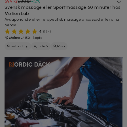
599 kr
680 kr
-
12
%
Svensk massage eller Sportmassage 60 minuter hos
Motion Lab
Avslappnande eller terapeutisk massage anpassad efter dina
behov
4,8
(
7
)
Malmö
150+ köpta
behandling
malmö
hälsa