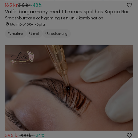
165 kr
315 kr
-
48
%
Valfri burgarmeny med 1 timmes spel hos Kappa Bar
Smashburgare och gaming i en unik kombination
Malmö
50+ köpta
malmö
mat
restaurang
595 kr
900 kr
-
34
%