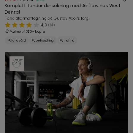
Komplett tandundersökning med Airflow hos West
Dental
Tandläkarmottagning på Gustav Adolfs torg
4,0
(
14
)
Malmö
350+ köpta
tandvård
behandling
malmö