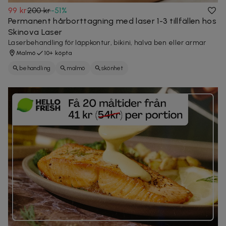
99 kr
200 kr
-
51
%
Permanent hårborttagning med laser 1-3 tillfällen hos
Skinova Laser
Laserbehandling för läppkontur, bikini, halva ben eller armar
Malmö
10+ köpta
behandling
malmö
skönhet