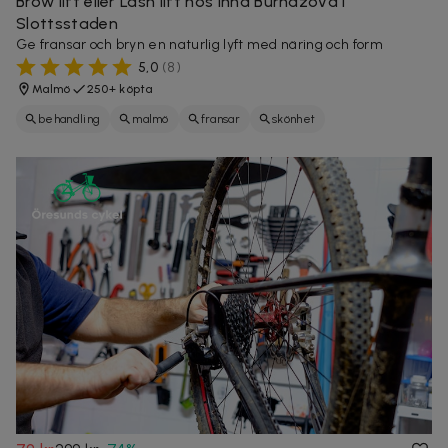
Brow lift eller Lash lift hos Inna Burnazova i
Slottsstaden
Ge fransar och bryn en naturlig lyft med näring och form
5,0
(
8
)
Malmö
250+ köpta
behandling
malmö
fransar
skönhet