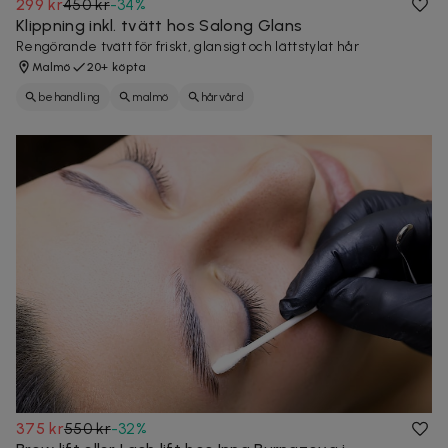
299 kr
450 kr
-
34
%
Klippning inkl. tvätt hos Salong Glans
Rengörande tvätt för friskt, glansigt och lättstylat hår
Malmö
20+ köpta
behandling
malmö
hårvård
375 kr
550 kr
-
32
%