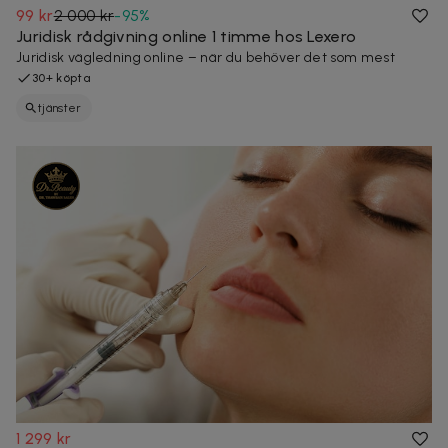
99 kr
2 000 kr
-
95
%
Juridisk rådgivning online 1 timme hos Lexero
Juridisk vägledning online – när du behöver det som mest
30+ köpta
tjänster
1 299 kr