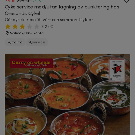
79 kr
299 kr
-
74
%
Cykelservice med/utan lagning av punktering hos
Öresunds Cykel
Gör cykeln redo för vår- och sommarutflykter
3,2
(
3
)
Malmö
80+ köpta
malmö
service