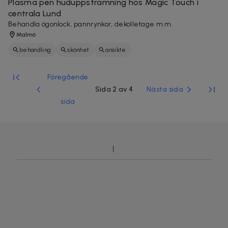
Plasma pen huduppstramning hos Magic Touch i
centrala Lund
Behandla ögonlock, pannrynkor, dekolletage m.m.
Malmö
behandling
skönhet
ansikte
Föregående
Sida 2 av 4
Nästa sida
sida