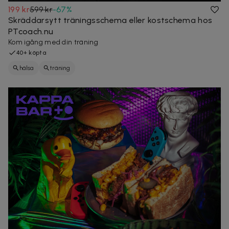
199 kr
599 kr
-
67
%
Skräddarsytt träningsschema eller kostschema hos
PTcoach.nu
Kom igång med din träning
40+ köpta
hälsa
träning