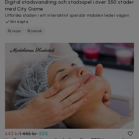
Digital stadsvandring och stadsspel i över 350 städer
med City Game
Utforska staden i ett interaktivt spel där mobilen leder vägen
30+ köpta
resor
teknik
645 kr
1 445 kr
-
55
%