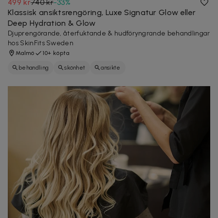
499 kr
740 kr
-
33
%
Klassisk ansiktsrengöring, Luxe Signatur Glow eller
Deep Hydration & Glow
Djuprengörande, återfuktande & hudföryngrande behandlingar
hos SkinFits Sweden
Malmö
10+ köpta
behandling
skönhet
ansikte