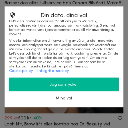
Basservice eller fullservice hos Cesars Bilvård i Malmö
Oljebyte och kontroll av vätskenivåer ingår i servicen
Din data, dina val
Malmö
20+ köpta
Let’s deal använder cookies för att analysera vår trafik,
malmö
fordon
service
personalisera vår tjänst och anpassa vår marknadsföring. Genom att
fortsätta använda våra tjänster samtycker du till vår användning av
cookies.
Vi delar information om din användning av våra tjänster med våra
annons- och analyspartners, ex. Google, Facebook och Microsoft (se
vår cookiepolicy) för att ge dig relevanta annonser på och utanför
Let’s deal och för att förstå hur vår marknadsföring presterar. Om du
samtycker till detta klickar du på “Jag samtycker”. Om du inte
samtycker kan du tacka nej i “Mina val”. Du kan när som helst
återkalla ditt samtycke längst ner på vår hemsida.
Cookiepolicy
Integritetspolicy
Jag samtycker
Mina val
299 kr
500 kr
-
40
%
Lash lift, Brow lift eller kombo hos Dr. Beauty vid