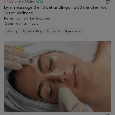
1 339 kr
2 685 kr
-
50
%
Lymfmassage 3 el. 5 behandlingar á 50 minuter hos
Artira Wellness
Rensar och stärker kroppen
Malmö
100+ köpta
kropp
behandling
malmö
massage