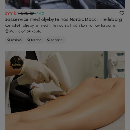
899 kr
1 595 kr
-
44
%
Basservice med oljebyte hos Nordic Däck i Trelleborg
Komplett oljebyte med filter och allmän kontroll av fordonet
Malmö
10+ köpta
malmö
fordon
service