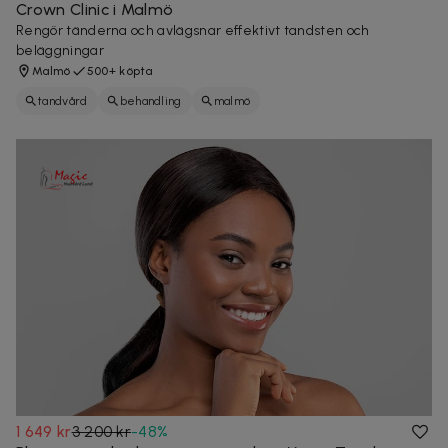
Crown Clinic i Malmö
Rengör tänderna och avlägsnar effektivt tandsten och
beläggningar
Malmö
500+ köpta
tandvård
behandling
malmö
1 649 kr
3 200 kr
-
48
%