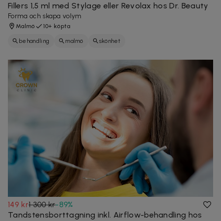
Fillers 1,5 ml med Stylage eller Revolax hos Dr. Beauty
Forma och skapa volym
Malmö
10+ köpta
behandling
malmö
skönhet
149 kr
1 300 kr
-
89
%
Tandstensborttagning inkl. Airflow-behandling hos