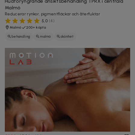
Hudföryngrande ansiktsbehandling TPRX i centrala
Malmö
Reducerar rynkor, pigmentfläckar och återfuktar
5,0
(
4
)
Malmö
200+ köpta
behandling
malmö
skönhet