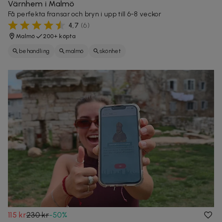
Värnhem i Malmö
Få perfekta fransar och bryn i upp till 6-8 veckor
4,7
(
6
)
Malmö
200+ köpta
behandling
malmö
skönhet
115 kr
230 kr
-
50
%