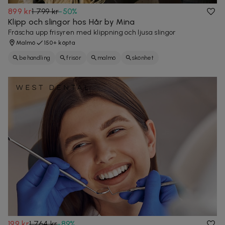
899 kr
1 799 kr
-
50
%
Klipp och slingor hos Hår by Mina
Fräscha upp frisyren med klippning och ljusa slingor
Malmö
150+ köpta
behandling
frisör
malmö
skönhet
199 kr
1 764 kr
-
89
%