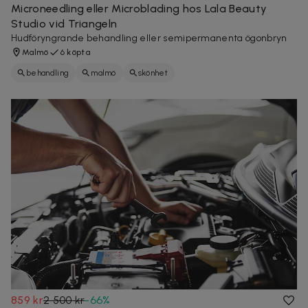
Microneedling eller Microblading hos Lala Beauty
Studio vid Triangeln
Hudföryngrande behandling eller semipermanenta ögonbryn
Malmö
6 köpta
behandling
malmö
skönhet
859 kr
2 500 kr
-
66
%