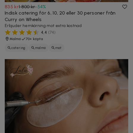
835 kr
1 800 kr
-
54
%
Indisk catering för 6, 10, 20 eller 30 personer från
Curry on Wheels
Erbjuder hemkörning mot extra kostnad
4,4
(
74
)
Malmö
70+ köpta
catering
malmö
mat