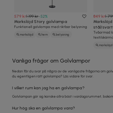
579 kr
1 199 kr
-
52
%
849 kr
1 79
Markslöjd Story golvlampa
Markslöj
Funktionell golvlampa med riktbar belysning
stål/svart
Tvåarmad la
markslöjd
hem
belysning
textilskärma
markslöjd
Vanliga frågor om Golv­lampor
Nedan får du svar på några av de vanligaste frågorna om golv
du egentligen rätt golvlampa? Läs vidare för svar.
I vilket rum kan jag ha en golvlampa?
Golvlampan gör sig kanske allra bäst i vardagsrummet, bakom 
Hur hög ska en golvlampa vara?