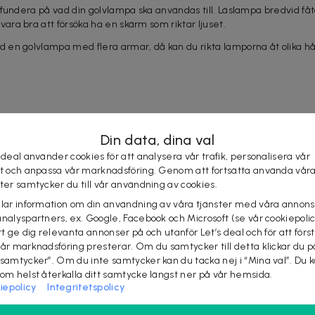
ndera på vad din golvlampa ska användas till. Läslampa bredvid fåtölje
ra bra att försöka ha en skärm som riktar ljuset.
en golvlampa med flera armar, då kan du rikta lamporna åt olika hål
sta rum är exempelvis golvlampa i trä, bambu, rotting, guld, ek, glas, 
Din data, dina val
örkare färger och råare material som exempelvis svart, trä och metal
 deal använder cookies för att analysera vår trafik, personalisera vår
st och anpassa vår marknadsföring. Genom att fortsätta använda vår
känsla bör du satsa på lugnare material. Golvlampor i rispapper, papp
ster samtycker du till vår användning av cookies.
elar information om din användning av våra tjänster med våra annons
analyspartners, ex. Google, Facebook och Microsoft (se vår cookiepoli
tt ge dig relevanta annonser på och utanför Let’s deal och för att förs
vår marknadsföring presterar. Om du samtycker till detta klickar du p
 samtycker”. Om du inte samtycker kan du tacka nej i “Mina val”. Du 
n funktion lampan ska fylla.
som helst återkalla ditt samtycke längst ner på vår hemsida.
med dimmer och med hylla där du kan lägga boken när du inte läser.
iepolicy
Integritetspolicy