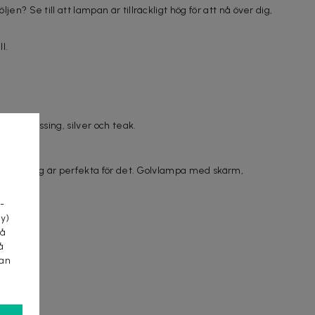
n? Se till att lampan är tillräckligt hög för att nå över dig,
l.
grön, mässing, silver och teak.
l.
a
er eller tyg är perfekta för det. Golvlampa med skärm,
-
cy)
tå
å
kan