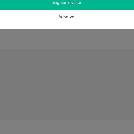
Jag samtycker
sljus? Arbetsljus? Läsljus? Därefter väljer du lampa utefter behov.
Mina val