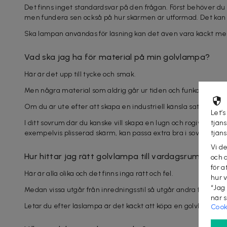
Det finns inget standardsvar på den frågan. Först behöver du fu
men fundera sen också på hur skärmen är utformad. Det kan va
Ska lampan användas för läsning kan det även vara käckt med 
Vad ska jag ha för material på min golvlampa?
Här är det upp till tycke och smak.
Men några material som aldrig går ur tiden och funkar i de fle
Om du är ute efter att skapa en industriell känsla satsa på m
Let’s
tjän
I ditt sovrum där du kanske vill skapa en lugn och rogivande 
tjän
exempelvis plisserad skärm, kan passa extra bra i sovrum.
Vi d
Hur hittar jag rätt golvlampa till vardagsrummet?
och 
för a
Här är alla olika och det finns inga rätt och fel.
hur 
“Jag
Medan vissa utgår från inredningsstil så utgår andra från vilke
när 
Letar du efter läslampa är det käckt att köpa en golvlampa 
Cook