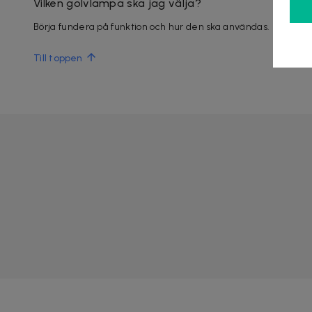
Vilken golvlampa ska jag välja?
Börja fundera på funktion och hur den ska användas. Stämning
Till toppen