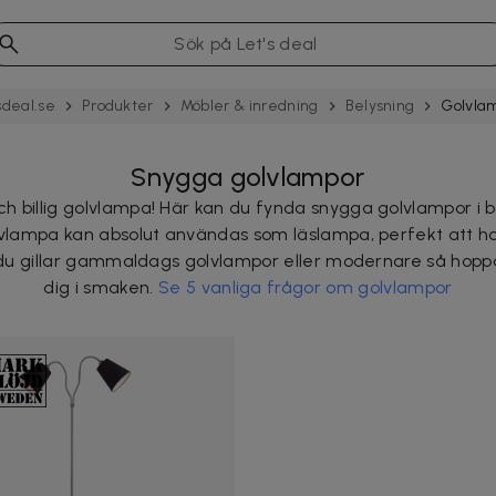
sdeal.se
Produkter
Möbler & inredning
Belysning
Golv­la
Snygga golvlampor
billig golvlampa! Här kan du fynda snygga golvlampor i bl
lvlampa kan absolut användas som läslampa, perfekt att ha b
du gillar gammaldags golvlampor eller modernare så hoppas 
dig i smaken.
Se 5 vanliga frågor om golvlampor