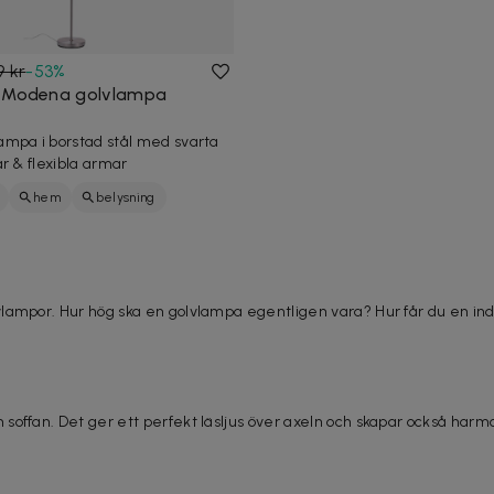
9 kr
-
53
%
d Modena golvlampa
mpa i borstad stål med svarta
r & flexibla armar
hem
belysning
lampor. Hur hög ska en golvlampa egentligen vara? Hur får du en ind
soffan. Det ger ett perfekt läsljus över axeln och skapar också harm