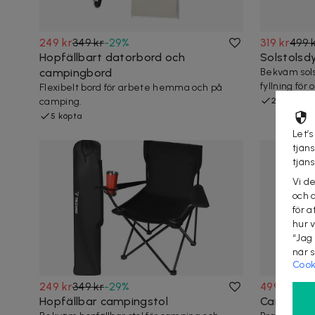
249 kr
349 kr
-
29
%
319 kr
499 
Hopfällbart datorbord och
Solstolsd
campingbord
Bekväm sols
fyllning för 
Flexibelt bord för arbete hemma och på
camping.
2 köpta
5 köpta
Let’s
tjän
tjän
Vi d
och 
för a
hur 
“Jag
när 
Cook
249 kr
349 kr
-
29
%
499 kr
799 
Hopfällbar campingstol
Campingst