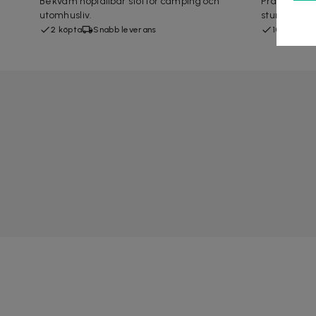
Bekväm hopfällbar stol för camping och
Praktiskt 
utomhusliv.
stunder ut
2 köpta
Snabb leverans
10+ köpta