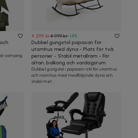
4 299 kr
4 999 kr
-
14
%
och
Dubbel gungstol papasan för
utomhus med dyna - Plats för två
för camping
personer - Stabil metallram - För
altan, balkong och vardagsrum
Dubbel gungstol i papasan-stil för utomhus
och inomhus med medföljande dyna och
stabil met...