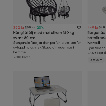
390 kr
599 kr
-
35
%
449 kr
949 
Hängfåtölj med metallram 150 kg
Borganäs 
svart 80 cm
hotelltäck
Svingande fåtölj är den perfekta platsen för
bomull
avkoppling och lek.Skapa din egen oas i
Lyxa till d
hemme...
30+ köpta
10+ köpta
sovrum