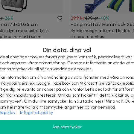
kr
-
36
%
299 kr
499 kr
-
40
%
yna 173x50x5 cm
Hängmatta / Hammock 26
tolsdyna med extra tjock
Rymlig hängmatta med kudde fö
optimal komfort i solen.
stunder utomhus.
Snabb leverans
4 köpta
Din data, dina val
 deal använder cookies för att analysera vår trafik, personalisera vår
st och anpassa vår marknadsföring. Genom att fortsätta använda vår
ster samtycker du till vår användning av cookies.
elar information om din användning av våra tjänster med våra annons
analyspartners, ex. Google, Facebook och Microsoft (se vår cookiepoli
tt ge dig relevanta annonser på och utanför Let’s deal och för att förs
vår marknadsföring presterar. Om du samtycker till detta klickar du p
 samtycker”. Om du inte samtycker kan du tacka nej i “Mina val”. Du 
som helst återkalla ditt samtycke längst ner på vår hemsida.
iepolicy
Integritetspolicy
kr
-
38
%
1 349 kr
1 999 kr
-
33
%
Jag samtycker
olar med bord 3-delat set
Trädgårdsstolar 4-pack