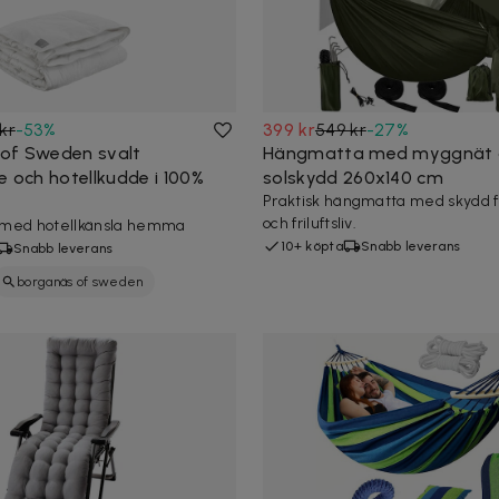
kr
-
53
%
399 kr
549 kr
-
27
%
of Sweden svalt
Hängmatta med myggnät 
e och hotellkudde i 100%
solskydd 260x140 cm
Praktisk hängmatta med skydd 
och friluftsliv.
et med hotellkänsla hemma
10+ köpta
Snabb leverans
Snabb leverans
borganäs of sweden