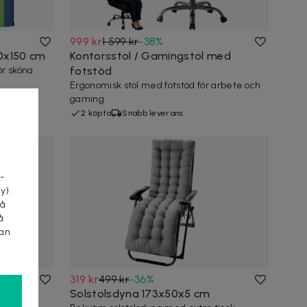
999 kr
1 599 kr
-
38
%
0x150 cm
Kontorsstol / Gamingstol med
r sköna
fotstöd
Ergonomisk stol med fotstöd för arbete och
gaming.
2 köpta
Snabb leverans
a
-
cy)
tå
å
kan
319 kr
499 kr
-
36
%
Solstolsdyna 173x50x5 cm