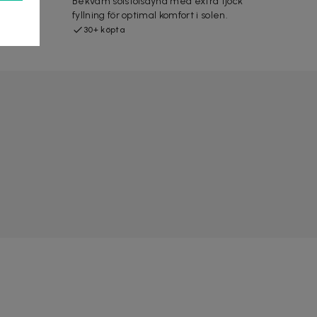
r för
Bekväm solstolsdyna med extra tjock
fyllning för optimal komfort i solen.
30+ köpta