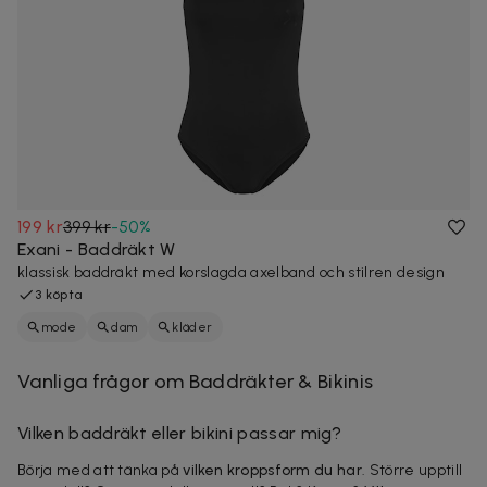
199 kr
399 kr
-
50
%
Exani - Baddräkt W
klassisk baddräkt med korslagda axelband och stilren design
3 köpta
mode
dam
kläder
Vanliga frågor om Baddräkter & Bikinis
Vilken baddräkt eller bikini passar mig?
Börja med att tänka på
vilken kroppsform du har
. Större upptill