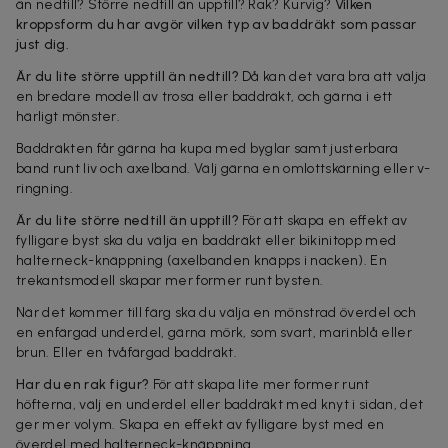
än nedtill? Större nedtill än upptill? Rak? Kurvig?
Vilken
kroppsform du har avgör vilken typ av baddräkt som passar
just dig.
Är du lite större upptill än nedtill?
Då kan det vara bra att välja
en bredare modell av trosa eller baddräkt, och gärna i ett
härligt mönster.
Baddräkten får gärna ha kupa med byglar samt justerbara
band runt liv och axelband. Välj gärna en omlottskärning eller v-
ringning.
Är du lite större nedtill än upptill?
För att skapa en effekt av
fylligare byst ska du välja en baddräkt eller bikinitopp med
halterneck-knäppning (axelbanden knäpps i nacken). En
trekantsmodell skapar mer former runt bysten.
När det kommer till färg ska du välja en mönstrad överdel och
en enfärgad underdel, gärna mörk, som svart, marinblå eller
brun. Eller en tvåfärgad baddräkt.
Har du en rak figur?
För att skapa lite mer former runt
höfterna, välj en underdel eller baddräkt med knyt i sidan, det
ger mer volym. Skapa en effekt av fylligare byst med en
överdel med halterneck-knäppning.