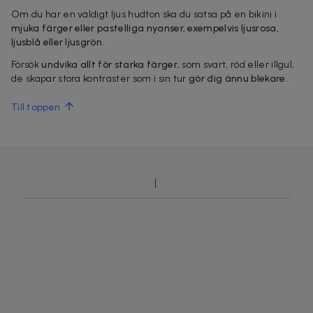
Om du har en väldigt ljus hudton ska du satsa på en bikini i
mjuka färger eller pastelliga nyanser, exempelvis ljusrosa,
ljusblå eller ljusgrön
.
Försök
undvika allt för starka färger
, som svart, röd eller illgul,
de skapar stora kontraster som i sin tur
gör dig ännu blekare
.
Till toppen