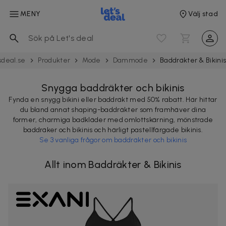
MENY
Välj stad
sdeal.se
Produkter
Mode
Dammode
Baddräkter & Bikini
Snygga baddräkter och bikinis
Fynda en snygg bikini eller baddräkt med 50% rabatt. Här hittar
du bland annat shaping-baddräkter som framhäver dina
former, charmiga badkläder med omlottskärning, mönstrade
baddräker och bikinis och härligt pastellfärgade bikinis.
Se 3 vanliga frågor om baddräkter och bikinis
Allt inom Baddräkter & Bikinis