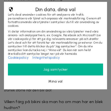
Satsa på en underdel med lite högre midja för att ge din kropp
Din data, dina val
en effekt av mer former.
Let’s deal använder cookies för att analysera vår trafik,
personalisera vår tjänst och anpassa vår marknadsföring. Genom att
Har du en kurvig figur?
Här gäller det att hitta en balans
fortsätta använda våra tjänster samtycker du till vår användning av
mellan underdel och överdel. En viktig sak att tänka på är att
cookies.
skapa en markerad midja.
Vi delar information om din användning av våra tjänster med våra
annons- och analyspartners, ex. Google, Facebook och Microsoft (se
Välj gärna en v-ringad överdel samt en bikini eller baddräkt i
vår cookiepolicy) för att ge dig relevanta annonser på och utanför
samma färg.
Let’s deal och för att förstå hur vår marknadsföring presterar. Om du
samtycker till detta klickar du på “Jag samtycker”. Om du inte
samtycker kan du tacka nej i “Mina val”. Du kan när som helst
Om du är mindre i storlek
, välj gärna en axelbandslös BH med
återkalla ditt samtycke längst ner på vår hemsida.
en stadig kupa.
Om du har en större storlek
så ska du välja en
Cookiepolicy
Integritetspolicy
stadig kupa med byglar och undvika knyt i sidorna.
Jag samtycker
Hur ska en baddräkt sitta?
En bra riktlinje är att tänka att en
baddräkt ska sitta tajt mot
Mina val
kroppen när den är torr
. Baddräkten blir ungefär en halv
storlek större när den blir blöt.
Vilken färg på bikini ska man ha om man har en blek
hudton?