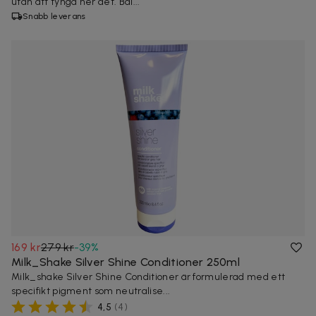
utan att tynga ner det. Bal...
Snabb leverans
169 kr
279 kr
-
39
%
Milk_Shake Silver Shine Conditioner 250ml
Milk_shake Silver Shine Conditioner är formulerad med ett
specifikt pigment som neutralise...
4,5
(
4
)