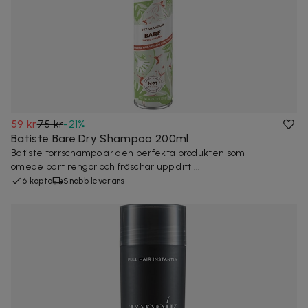
59 kr
75 kr
-
21
%
Batiste Bare Dry Shampoo 200ml
Batiste torrschampo är den perfekta produkten som
omedelbart rengör och fräschar upp ditt ...
6 köpta
Snabb leverans