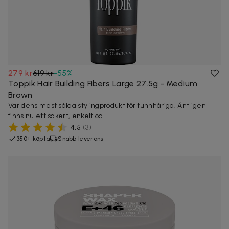
279 kr
619 kr
-
55
%
Toppik Hair Building Fibers Large 27.5g - Medium
Brown
Världens mest sålda stylingprodukt för tunnhåriga. Äntligen
finns nu ett säkert, enkelt oc...
4,5
(
3
)
350+ köpta
Snabb leverans