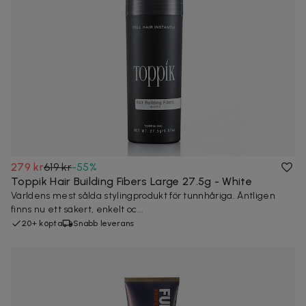
279 kr
619 kr
-
55
%
Toppik Hair Building Fibers Large 27.5g - White
Världens mest sålda stylingprodukt för tunnhåriga. Äntligen
finns nu ett säkert, enkelt oc...
20+ köpta
Snabb leverans