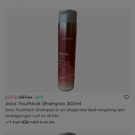
229 kr
349 kr
-
34
%
Joico Youthlock Shampoo 300ml
Joico Youthlock Shampoo är en ollagenberikad rengöring som
verkligen ger nytt liv till hår...
5 köpta
Snabb leverans