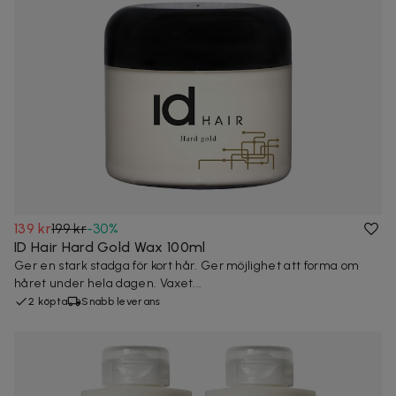
139 kr
199 kr
-
30
%
ID Hair Hard Gold Wax 100ml
Ger en stark stadga för kort hår. Ger möjlighet att forma om
håret under hela dagen. Vaxet...
2 köpta
Snabb leverans