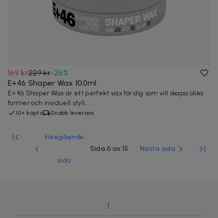
169 kr
229 kr
-
26
%
E+46 Shaper Wax 100ml
E+46 Shaper Wax är ett perfekt vax för dig som vill skapa olika
former och inviduell styli...
10+ köpta
Snabb leverans
Föregående
Sida 6 av 15
Nästa sida
sida