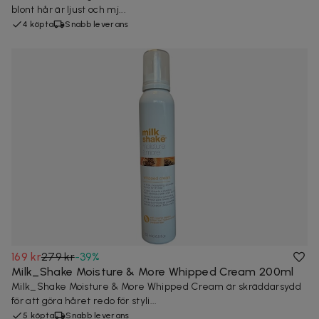
blont hår är ljust och mj...
4 köpta
Snabb leverans
169 kr
279 kr
-
39
%
Milk_Shake Moisture & More Whipped Cream 200ml
Milk_Shake Moisture & More Whipped Cream är skräddarsydd
för att göra håret redo för styli...
5 köpta
Snabb leverans