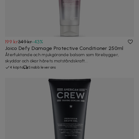
199 kr
349 kr
-
43
%
Joico Defy Damage Protective Conditioner 250ml
Återfuktande och mjukgörande balsam som förebygger,
skyddar och ökar hårets motståndskraft...
4 köpta
Snabb leverans