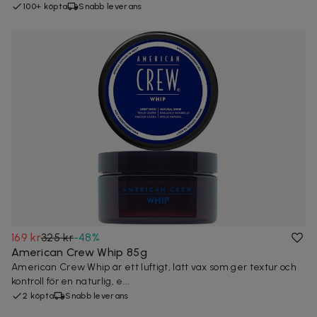
100+ köpta
Snabb leverans
169 kr
325 kr
-
48
%
American Crew Whip 85g
American Crew Whip är ett luftigt, lätt vax som ger textur och
kontroll för en naturlig, e...
2 köpta
Snabb leverans