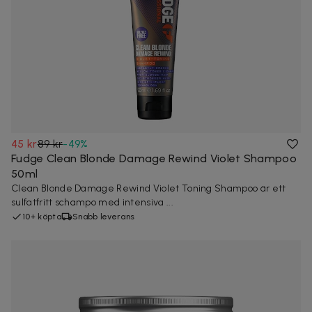
45 kr
89 kr
-
49
%
Fudge Clean Blonde Damage Rewind Violet Shampoo
50ml
Clean Blonde Damage Rewind Violet Toning Shampoo är ett
sulfatfritt schampo med intensiva ...
10+ köpta
Snabb leverans