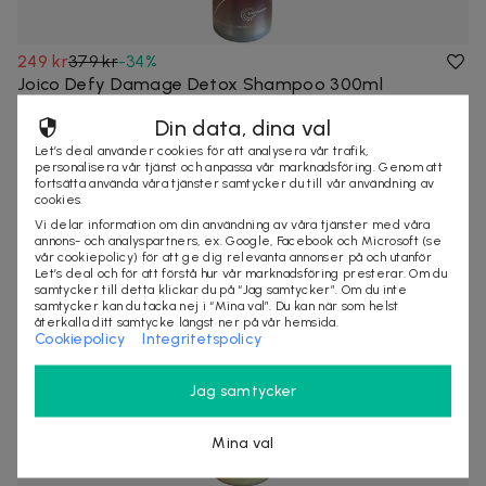
249 kr
379 kr
-
34
%
Joico Defy Damage Detox Shampoo 300ml
Joico Defy Damage Detox Shampoo är formulerad med
Din data, dina val
biobaserad kelator och aktivt kol som ef...
Let’s deal använder cookies för att analysera vår trafik,
2 köpta
Snabb leverans
personalisera vår tjänst och anpassa vår marknadsföring. Genom att
fortsätta använda våra tjänster samtycker du till vår användning av
cookies.
Vi delar information om din användning av våra tjänster med våra
annons- och analyspartners, ex. Google, Facebook och Microsoft (se
vår cookiepolicy) för att ge dig relevanta annonser på och utanför
Let’s deal och för att förstå hur vår marknadsföring presterar. Om du
samtycker till detta klickar du på “Jag samtycker”. Om du inte
samtycker kan du tacka nej i “Mina val”. Du kan när som helst
återkalla ditt samtycke längst ner på vår hemsida.
Cookiepolicy
Integritetspolicy
Jag samtycker
Mina val