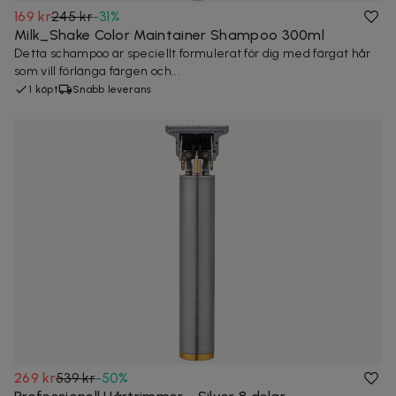
169 kr
245 kr
-
31
%
Milk_Shake Color Maintainer Shampoo 300ml
Detta schampoo är speciellt formulerat för dig med färgat hår
som vill förlänga färgen och...
1 köpt
Snabb leverans
269 kr
539 kr
-
50
%