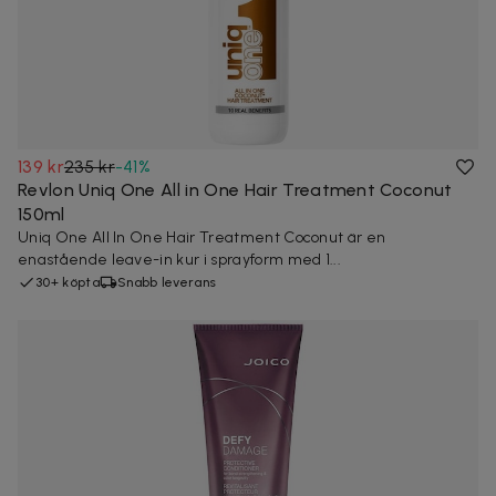
139 kr
235 kr
-
41
%
Revlon Uniq One All in One Hair Treatment Coconut
150ml
Uniq One All In One Hair Treatment Coconut är en
enastående leave-in kur i sprayform med 1...
30+ köpta
Snabb leverans