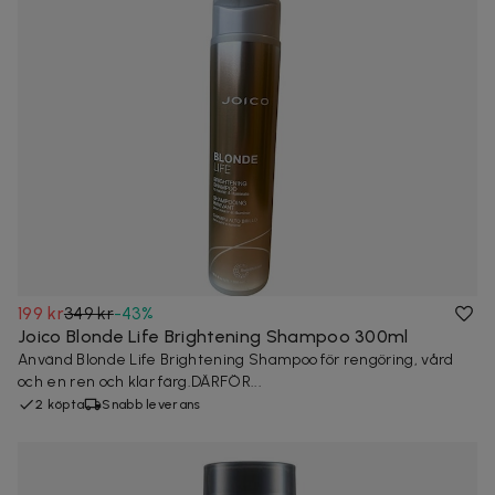
199 kr
349 kr
-
43
%
Joico Blonde Life Brightening Shampoo 300ml
Använd Blonde Life Brightening Shampoo för rengöring, vård
och en ren och klar färg.DÄRFÖR...
2 köpta
Snabb leverans