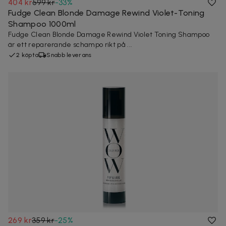
404 kr
599 kr
-
33
%
Fudge Clean Blonde Damage Rewind Violet-Toning
Shampoo 1000ml
Fudge Clean Blonde Damage Rewind Violet Toning Shampoo
är ett reparerande schampo rikt på ...
2 köpta
Snabb leverans
269 kr
359 kr
-
25
%