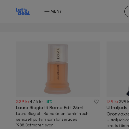
MENY
329 kr
475 kr
-
31
%
179 kr
399 
Laura Biagiotti Roma Edt 25ml
Ultraljuds
Laura Biagiotti Roma är en feminin och
Öronvaxr
sensuell parfym som lanserades
Ultraljuds ö
1988.Doftnoter: svar...
smuts i öro