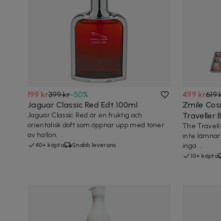
199 kr
399 kr
-
50
%
499 kr
619 
Jaguar Classic Red Edt 100ml
Zmile Cos
Jaguar Classic Red är en fruktig och
Traveller
orientalisk doft som öppnar upp med toner
The Travell
av hallon, ...
inte lämnar 
40+ köpta
Snabb leverans
inga ...
10+ köpta