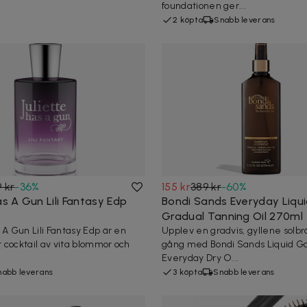
foundationen ger...
2 köpta
Snabb leverans
9 kr
-
36
%
155 kr
389 kr
-
60
%
as A Gun Lili Fantasy Edp
Bondi Sands Everyday Liqu
Gradual Tanning Oil 270ml
 A Gun Lili Fantasy Edp är en
Upplev en gradvis, gyllene solb
 cocktail av vita blommor och
gång med Bondi Sands Liquid G
Everyday Dry O...
nabb leverans
3 köpta
Snabb leverans