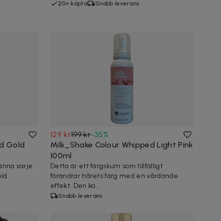
20+ köpta
Snabb leverans
129 kr
199 kr
-
35
%
id Gold
Milk_Shake Colour Whipped Light Pink
100ml
ränna varje
Detta är ett färgskum som tillfälligt
old
förändrar hårets färg med en vårdande
effekt. Den ka...
Snabb leverans