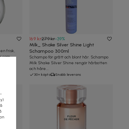
169 kr
279 kr
-
39
%
Milk_ Shake Silver Shine Light
en frisk,
Schampoo 300ml
or som
Schampo för grått och blont hår. Schampo
Milk Shake Silver Shine rengör hårbotten
och håre...
30+ köpta
Snabb leverans
a
-
cy)
tå
å
kan