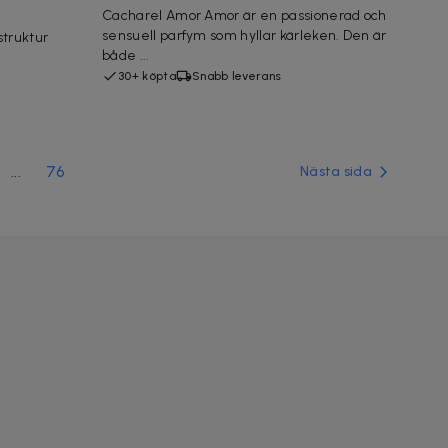
Cacharel Amor Amor är en passionerad och
sensuell parfym som hyllar kärleken. Den är
struktur
både ...
30+ köpta
Snabb leverans
...
76
Nästa sida