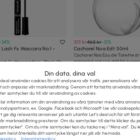
-
34
%
319 kr
465 kr
-
31
%
 Lash Fx Mascara No.1 -
Cacharel Noa Edt 30ml
Cacharel Noa Eau de Toilette är 
romantisk och ren doft för kvinn
ash Fx Mascara No.1 - Black. Få
lanserade...
cka fransar, med vår extrema
Din data, dina val
10+ köpta
Snabb leverans
 deal använder cookies för att analysera vår trafik, personalisera vår
Snabb leverans
st och anpassa vår marknadsföring. Genom att fortsätta använda vår
ster samtycker du till vår användning av cookies.
elar information om din användning av våra tjänster med våra annons
analyspartners, ex. Google, Facebook och Microsoft (se vår cookiepoli
tt ge dig relevanta annonser på och utanför Let’s deal och för att förs
vår marknadsföring presterar. Om du samtycker till detta klickar du p
 samtycker”. Om du inte samtycker kan du tacka nej i “Mina val”. Du 
som helst återkalla ditt samtycke längst ner på vår hemsida.
iepolicy
Integritetspolicy