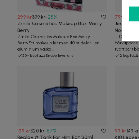
299 kr
399 kr
-
25
%
799 kr
Zmile Cosmetics Makeup Box Merry
Jean Louis
Berry
Nordic
Zmile Cosmetics Makeup Box Merry
JLD PRO HAI
BerryEtt makeup kit med 40 st delar i en
hårklippar
aluminium väska....
tvättbart blad
20+ köpta
Snabb leverans
2 köpta
139 kr
320 kr
-
57
%
99 kr
149 k
Replay # Tank For Him Edt 30ml
K18 Leave-