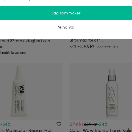
Jag samtycker
179 kr
219 kr
-
18
%
 David Pro Hair Clipper
2st Hårborste Kam Tangle 
Mina val
Upptäck fördelarna med Tangl
hårborste. Denna unika hårborst
R CLIPPER – Professionell
utformad för att ...
e med 37mm avtagbart och
 i ...
2 köpta
Snabb leverans
Snabb leverans
r
-
34
%
279 kr
369 kr
-
24
%
In Molecular Repair Hair
Color Wow Bionic Tonic Kale