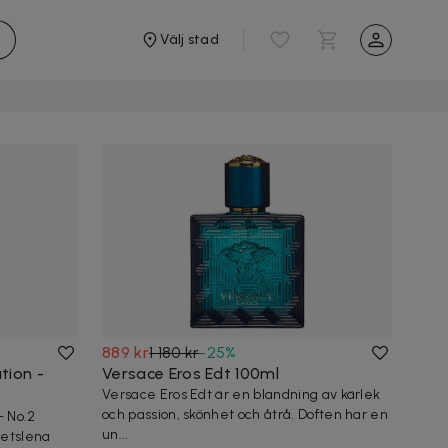
Välj stad
889 kr
1 180 kr
-
25
%
tion -
Versace Eros Edt 100ml
Versace Eros Edt är en blandning av kärlek
och passion, skönhet och åtrå. Doften har en
- No.2
un...
etslena