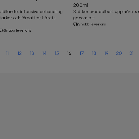
200ml
tällande, intensiva behandling
Stärker omedelbart upp hårets 
tärker och förbättrar hårets
genom att
Snabb leverans
Snabb leverans
11
12
13
14
15
16
17
18
19
20
21