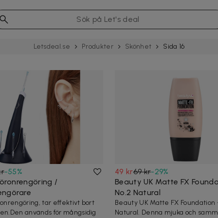
Letsdeal.se
Produkter
Skönhet
Sida 16
kr
-
55
%
49 kr
69 kr
-
29
%
 öronrengöring /
Beauty UK Matte FX Founda
engörare
No.2 Natural
ronrengöring, tar effektivt bort
Beauty UK Matte FX Foundation 
nen.Den används för mångsidig
Natural. Denna mjuka och samm