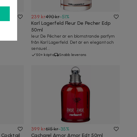
239 kr
490 kr
-
51
%
Teezer
Karl Lagerfeld Fleur De Pecher Edp
e Teezer
50ml
e är
leur De Pêcher är en blomstrande parfym
från Karl Lagerfeld. Det är en elegant och
sensuel...
50+ köpta
Snabb leverans
399 kr
615 kr
-
35
%
 Cocktail
Cacharel Amor Amor Edt 50ml