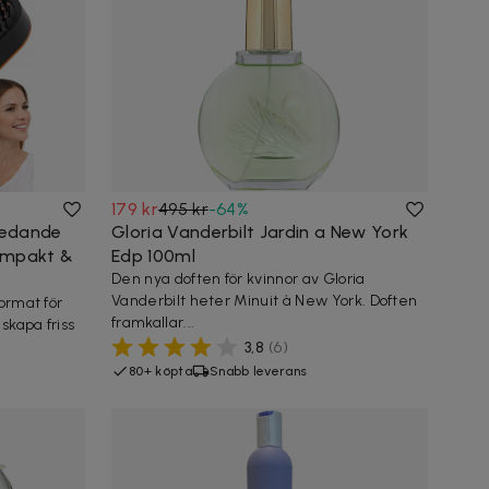
179 kr
495 kr
-
64
%
redande
Gloria Vanderbilt Jardin a New York
Kompakt &
Edp 100ml
Den nya doften för kvinnor av Gloria
Vanderbilt heter Minuit à New York. Doften
ormat för
framkallar...
skapa friss
3,8
(
6
)
80+ köpta
Snabb leverans