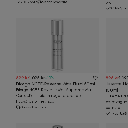
20+ köpta
Snabb leverans
öron...
20+ köpta
829 kr
1 025 kr
-
19
%
896 kr
1 39
Filorga NCEF-Reverse Mat Fluid 50ml
Juliette H
Filorga NCEF-Reverse Mat Supreme Multi-
100ml
Correction FluidEn regenererande
Juliette Has
hudvårdsformel, so...
extravagant
Snabb leverans
bärnste...
1 köpt
S