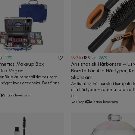
kr
-
19
%
139 kr
189 kr
-
26
%
metics Makeup Box
Antistatisk Hårborste – Ut
 Blue Vegan
Borste för Alla Hårtyper, 
er Blue är resesällskapet som
Skonsam
något kvar att önska. Det finns
Antistatisk hårborste i kompakt f
alla hårtyper – reder ut utan att 
Snabb leverans
e...
1 köpt
Snabb leverans