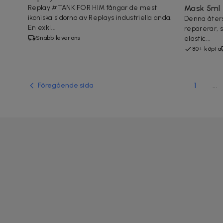
Replay #TANK FOR HIM fångar de mest
Mask 5ml
ikoniska sidorna av Replays industriella anda.
Denna åters
En exkl...
reparerar, s
Snabb leverans
elastic...
80+ köpta
1
...
Föregående sida