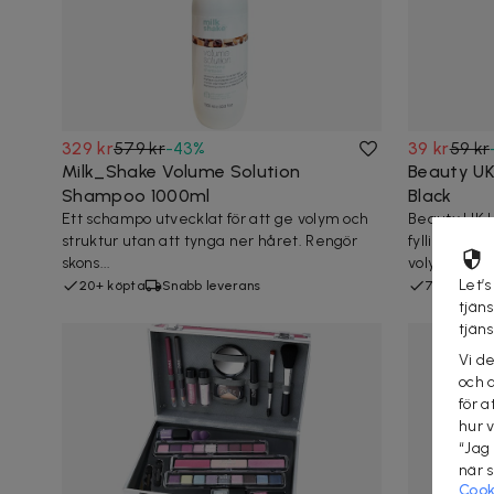
329 kr
579 kr
-
43
%
39 kr
59 kr
Milk_Shake Volume Solution
Beauty UK
Shampoo 1000ml
Black
Ett schampo utvecklat för att ge volym och
Beauty UK L
struktur utan att tynga ner håret. Rengör
fylliga, tjo
skons...
volym-...
Let’s
20+ köpta
Snabb leverans
7 köpta
tjän
tjän
Vi d
och 
för a
hur 
“Jag
när 
Cook