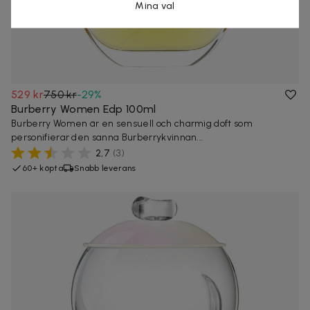
Mina val
529 kr
750 kr
-
29
%
Burberry Women Edp 100ml
Burberry Women är en sensuell och charmig doft som
personifierar den sanna Burberrykvinnan...
2,7
(
3
)
60+ köpta
Snabb leverans