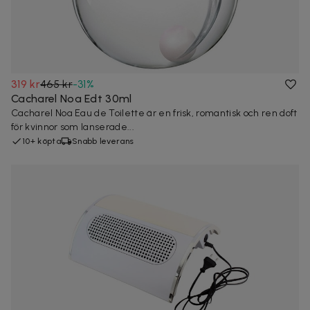
319 kr
465 kr
-
31
%
Cacharel Noa Edt 30ml
Cacharel Noa Eau de Toilette är en frisk, romantisk och ren doft
för kvinnor som lanserade...
10+ köpta
Snabb leverans