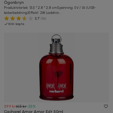
Ögonbryn
Produktstorlek: 13,5 * 2,8 * 2,8 cmSpänning: 5V / 1A (USB-
kabelladdning)Effekt: 2W.Laddnin...
3,7
(
16
)
150+ köpta
399 kr
615 kr
-
35
%
Cacharel Amor Amor Edt 50ml