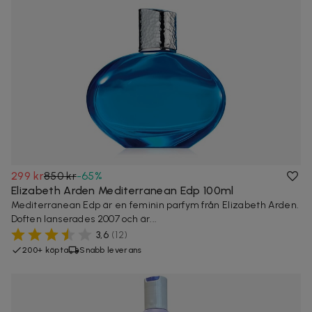
299 kr
850 kr
-
65
%
Elizabeth Arden Mediterranean Edp 100ml
Mediterranean Edp är en feminin parfym från Elizabeth Arden.
Doften lanserades 2007 och är...
3,6
(
12
)
200+ köpta
Snabb leverans