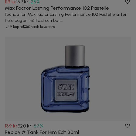
119 kr
159 kr
-
25
%
Max Factor Lasting Performance 102 Pastelle
Foundation Max Factor Lasting Performance 102 Pastelle sitter
hela dagen, hållfast och ber...
9 köpta
Snabb leverans
139 kr
320 kr
-
57
%
Replay # Tank For Him Edt 30ml