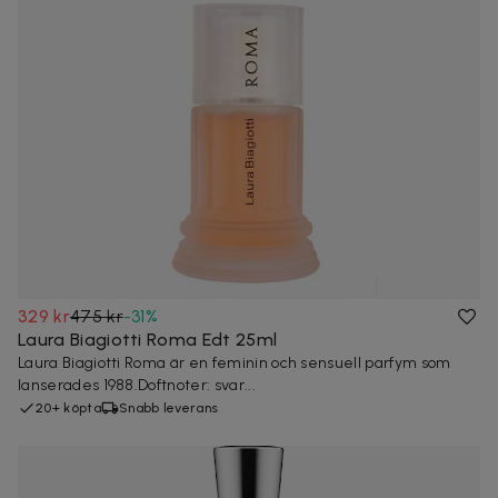
329 kr
475 kr
-
31
%
Laura Biagiotti Roma Edt 25ml
Laura Biagiotti Roma är en feminin och sensuell parfym som
lanserades 1988.Doftnoter: svar...
20+ köpta
Snabb leverans