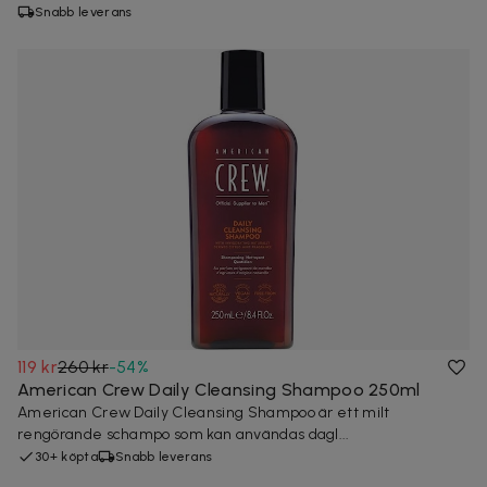
Snabb leverans
119 kr
260 kr
-
54
%
American Crew Daily Cleansing Shampoo 250ml
American Crew Daily Cleansing Shampoo är ett milt
rengörande schampo som kan användas dagl...
30+ köpta
Snabb leverans