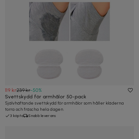
119 kr
239 kr
-
50
%
Svettskydd för armhålor 50-pack
Självhäftande svettskydd för armhålor som håller kläderna
torra och fräscha hela dagen.
3 köpta
Snabb leverans