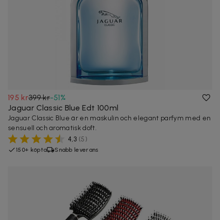
195 kr
399 kr
-
51
%
Jaguar Classic Blue Edt 100ml
Jaguar Classic Blue är en maskulin och elegant parfym med en
sensuell och aromatisk doft.
4,3
(
5
)
150+ köpta
Snabb leverans