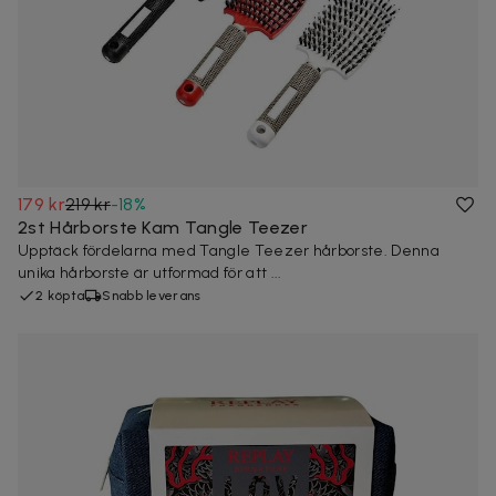
179 kr
219 kr
-
18
%
2st Hårborste Kam Tangle Teezer
Upptäck fördelarna med Tangle Teezer hårborste. Denna
unika hårborste är utformad för att ...
2 köpta
Snabb leverans