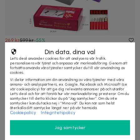
269 kr
599 kr
-
55
%
Elektrisk Nagelfil – Manikyrset med 12 Tillbehör för
Din data, dina val
Slipning och Polering
Let’s deal använder cookies för att analysera vår trafik,
Professionellt Manikyrset – Elektrisk Nagelfil och Slipmaskin
personalisera vår tjänst och anpassa vår marknadsföring. Genom att
Förvandla din nagelvård med ...
fortsätta använda våra tjänster samtycker du till vår användning av
cookies.
4,7
(
3
)
Vi delar information om din användning av våra tjänster med våra
50+ köpta
annons- och analyspartners, ex. Google, Facebook och Microsoft (se
vår cookiepolicy) för att ge dig relevanta annonser på och utanför
Let’s deal och för att förstå hur vår marknadsföring presterar. Om du
samtycker till detta klickar du på “Jag samtycker”. Om du inte
samtycker kan du tacka nej i “Mina val”. Du kan när som helst
återkalla ditt samtycke längst ner på vår hemsida.
Cookiepolicy
Integritetspolicy
Jag samtycker