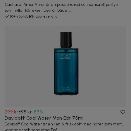
Cacharel Amor Amor är en passionerad och sensuell parfym
som hyllar kärleken. Den är både ...
30+ köpta
Snabb leverans
299 kr
695 kr
-
57
%
Davidoff Cool Water Man Edt 75ml
Davidoff Cool Water är en ren & frisk doft med noter som mint,
koriander och sandelträ.Dof...