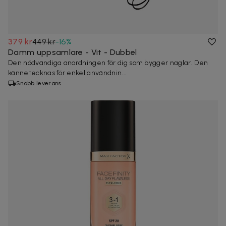
379 kr
449 kr
-
16
%
Damm uppsamlare - Vit - Dubbel
Den nödvändiga anordningen för dig som bygger naglar. Den
kännetecknas för enkel användnin...
Snabb leverans