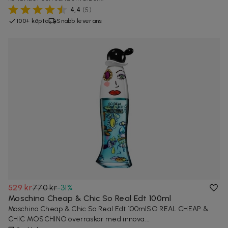
4,4
(
5
)
100+ köpta
Snabb leverans
529 kr
770 kr
-
31
%
Moschino Cheap & Chic So Real Edt 100ml
Moschino Cheap & Chic So Real Edt 100mlSO REAL CHEAP &
CHIC MOSCHINO överraskar med innova...