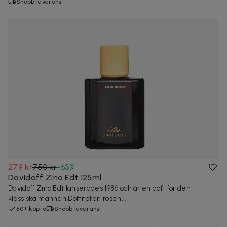
Snabb leverans
279 kr
750 kr
-
63
%
Davidoff Zino Edt 125ml
Davidoff Zino Edt lanserades 1986 och är en doft för den
klassiska mannen.Doftnoter: rosen...
50+ köpta
Snabb leverans