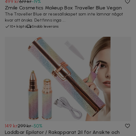
499 kr
619 kr
-
19
%
Zmile Cosmetics Makeup Box Traveller Blue Vegan
The Traveller Blue är resesällskapet som inte lämnar något
kvar att önska. Det finns inga ...
10+ köpta
Snabb leverans
149 kr
299 kr
-
50
%
Laddbar Epilator / Rakapparat 2i1 för Ansikte och