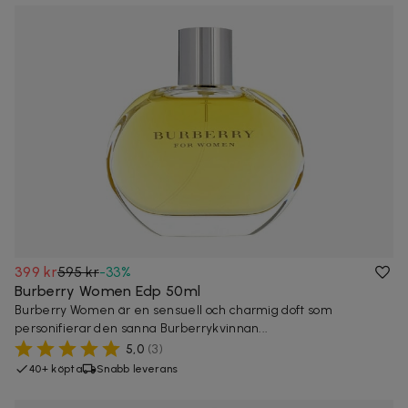
399 kr
595 kr
-
33
%
Burberry Women Edp 50ml
Burberry Women är en sensuell och charmig doft som
personifierar den sanna Burberrykvinnan...
5,0
(
3
)
40+ köpta
Snabb leverans