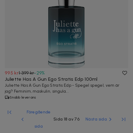
995 kr
1 399 kr
-
29
%
Juliette Has A Gun Ego Stratis Edp 100ml
Juliette Has A Gun Ego Stratis Edp - Spegel spegel, vem är
jag? Feminim, maskulin, singula...
Snabb leverans
Föregående
Sida 18 av 76
Nästa sida
sida