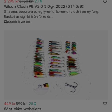
2 295 kr
3 150 kr
-
27
%
Wilson Clash 98 V2.0 310g- 2022 (3 (4 3/8))
Stilrena, populära och grymma, kommer clash i en ny färg.
Racket är sig likt från förra år...
Snabb leverans
449 kr
599 kr
-
25
%
56st olika wobblers