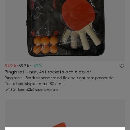
349 kr
599 kr
-
42
%
Pingisset - nät, 4st rackets och 6 bollar
Pingisset - Bordtennisset med flexibelt nät som passar de
flesta bordstyper, max 180 cm i ...
150+ köpta
Snabb leverans