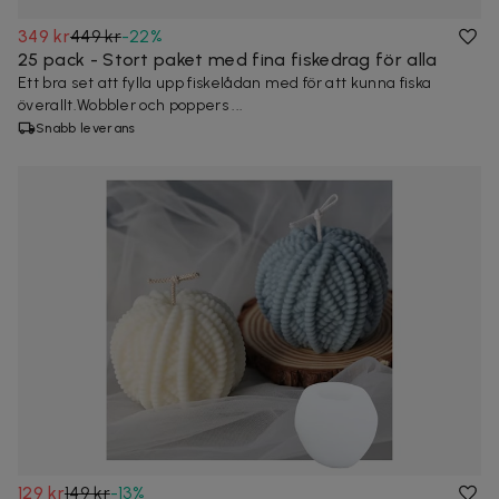
349 kr
449 kr
-
22
%
25 pack - Stort paket med fina fiskedrag för alla
Ett bra set att fylla upp fiskelådan med för att kunna fiska
överallt.Wobbler och poppers ...
Snabb leverans
129 kr
149 kr
-
13
%