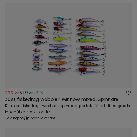
299 kr
379 kr
-
21
%
30st fiskedrag wobbler, Minnow mixed, Spinnare
Kit med fiskedrag, wobbler, spinnare perfekt för att fiska gädda
innehåller stålkulor i kr...
2 köpta
Snabb leverans