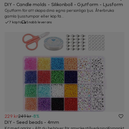
DIY - Candle molds - Silikonboll - Gjutform - Ljusform
Gjutform för att skapa dina egna personliga ljus. Återbruka
gamla ljusstumpar eller köp fä...
7 köpta
Snabb leverans
229 kr
249 kr
-
8
%
DIY - Seed beads - 4mm
Kit med pärlor - Allt du behöver för smyckestillverkningKompakt