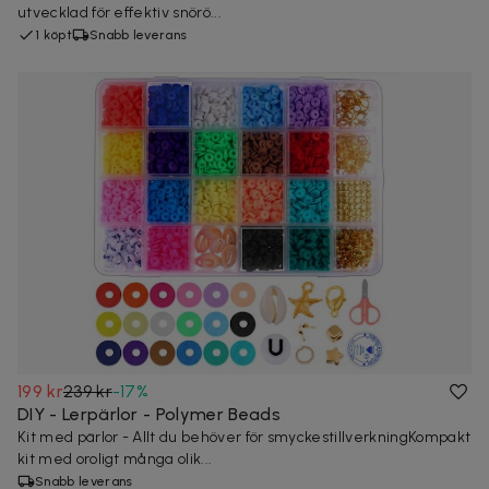
utvecklad för effektiv snörö...
1 köpt
Snabb leverans
199 kr
239 kr
-
17
%
DIY - Lerpärlor - Polymer Beads
Kit med pärlor - Allt du behöver för smyckestillverkningKompakt
kit med oroligt många olik...
Snabb leverans