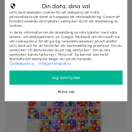
Din data, dina val
Let’s deal använder cookies för att analysera vår trafik,
personalisera vår tjänst och anpassa vår marknadsföring. Genom att
fortsätta använda våra tjänster samtycker du till vår användning av
cookies.
Vi delar information om din användning av våra tjänster med våra
annons- och analyspartners, ex. Google, Facebook och Microsoft (se
vår cookiepolicy) för att ge dig relevanta annonser på och utanför
Let’s deal och för att förstå hur vår marknadsföring presterar. Om du
samtycker till detta klickar du på “Jag samtycker”. Om du inte
samtycker kan du tacka nej i “Mina val”. Du kan när som helst
75 kr
129 kr
-
42
%
återkalla ditt samtycke längst ner på vår hemsida.
Reflexband - Arm/ben 2-pack
Cookiepolicy
Integritetspolicy
Reflexband - Arm/ben 2-packOm du vill ha mer synlighet
enkelt, då har du kommit rätt. När ...
Jag samtycker
6 köpta
Snabb leverans
Mina val