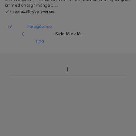
kit med otroligt många oli...
4 köpta
Snabb leverans
Föregående
Sida 16 av 16
sida