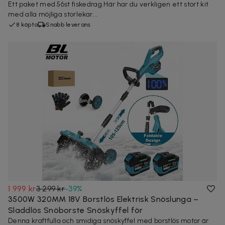
Ett paket med 56st fiskedrag.Här har du verkligen ett stort kit
med alla möjliga storlekar...
8 köpta
Snabb leverans
1 999 kr
3 299 kr
-
39
%
3500W 320MM 18V Borstlös Elektrisk Snöslunga –
Sladdlös Snöborste Snöskyffel för
Denna kraftfulla och smidiga snöskyffel med borstlös motor är