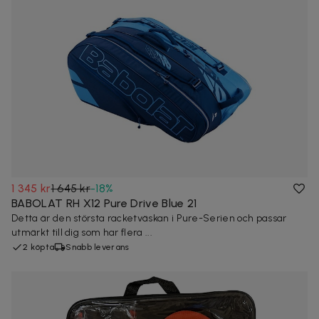
1 345 kr
1 645 kr
-
18
%
BABOLAT RH X12 Pure Drive Blue 21
Detta är den största racketväskan i Pure-Serien och passar
utmärkt till dig som har flera ...
2 köpta
Snabb leverans