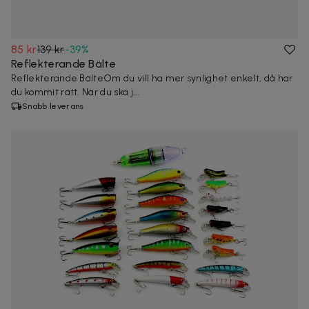
85 kr
139 kr
-
39
%
Reflekterande Bälte
Reflekterande BälteOm du vill ha mer synlighet enkelt, då har
du kommit rätt. När du ska j...
Snabb leverans