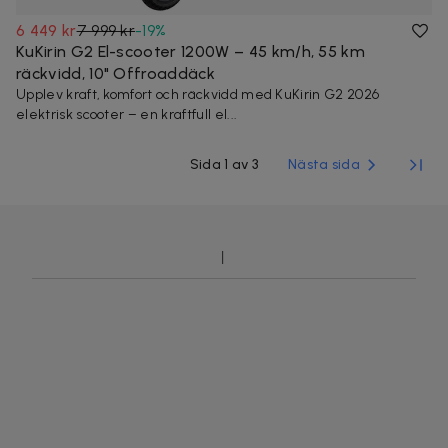
6 449 kr
7 999 kr
-
19
%
KuKirin G2 El-scooter 1200W – 45 km/h, 55 km
räckvidd, 10" Offroaddäck
Upplev kraft, komfort och räckvidd med KuKirin G2 2026
elektrisk scooter – en kraftfull el...
Sida 1 av 3
Nästa sida