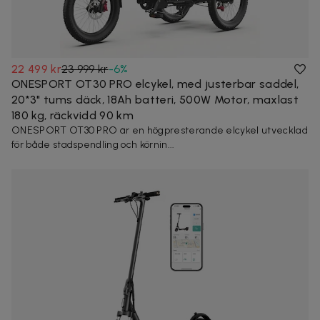
22 499 kr
23 999 kr
-
6
%
ONESPORT OT30 PRO elcykel, med justerbar saddel,
20*3" tums däck, 18Ah batteri, 500W Motor, maxlast
180 kg, räckvidd 90 km
ONESPORT OT30 PRO är en högpresterande elcykel utvecklad
för både stadspendling och körnin...