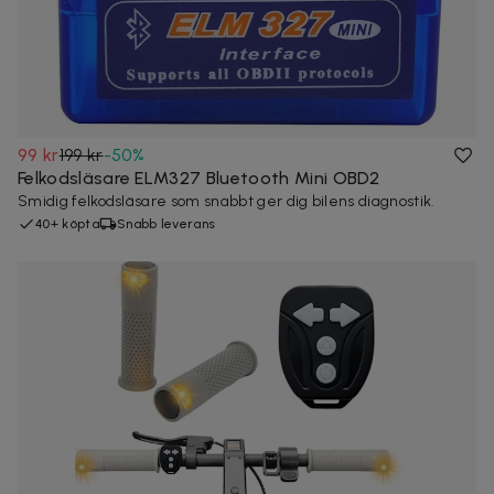
99 kr
199 kr
-
50
%
Felkodsläsare ELM327 Bluetooth Mini OBD2
Smidig felkodsläsare som snabbt ger dig bilens diagnostik.
40+ köpta
Snabb leverans