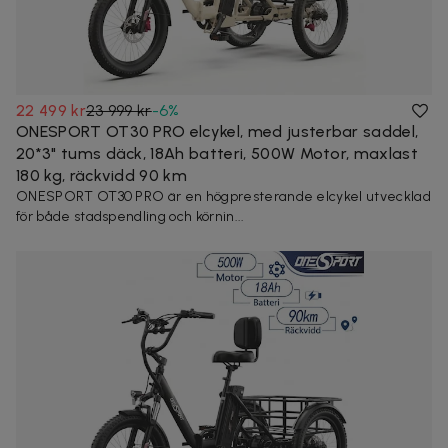
22 499 kr
23 999 kr
-
6
%
ONESPORT OT30 PRO elcykel, med justerbar saddel,
20*3" tums däck, 18Ah batteri, 500W Motor, maxlast
180 kg, räckvidd 90 km
ONESPORT OT30 PRO är en högpresterande elcykel utvecklad
för både stadspendling och körnin...