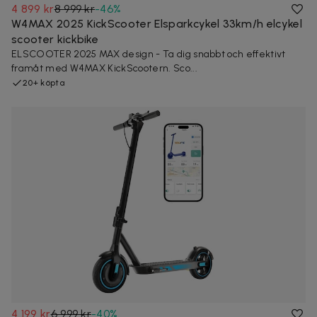
4 899 kr
8 999 kr
-
46
%
W4MAX 2025 KickScooter Elsparkcykel 33km/h elcykel
scooter kickbike
ELSCOOTER 2025 MAX design - Ta dig snabbt och effektivt
framåt med W4MAX KickScootern. Sco...
20+ köpta
4 199 kr
6 999 kr
-
40
%