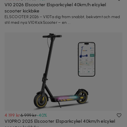
V10 2026 Elscooter Elsparkcykel 40km/h elcykel
scooter kickbike
ELSCOOTER 2026 – V10Ta dig fram snabbt, bekvämt och med
stil med nya V10 KickScooter – en ...
4 199 kr
6 999 kr
-
40
%
V10PRO 2025 Elscooter Elsparkcykel 40km/h elcykel