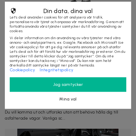
Din data, dina val
Let’s deal använder cookies för att analysera vår trafik,
personalisera vår tjänst och anpassa vår marknadsföring. Genom att
fortsätta använda våra tjänster samtycker du till vår användning av
cookies.
Vi delar information om din användning av våra tjänster med våra
annons- och analyspartners, ex. Google, Facebook och Microsoft (se
vår cookiepolicy) för att ge dig relevanta annonser på och utanför
Let’s deal och för att förstå hur vår marknadsföring presterar. Om du
samtycker till detta klickar du på “Jag samtycker”. Om du inte
samtycker kan du tacka nej i “Mina val”. Du kan när som helst
återkalla ditt samtycke längst ner på vår hemsida.
Cookiepolicy
Integritetspolicy
Jag samtycker
8 499 kr
10 999 kr
-
23
%
Offroad Elscooter Ebike K2 Max - 1000W 50km/h -
48V 20Ah - 65 km räckvidd ebike elsparkcykel
Mina val
escooter
Du vill komma ut och utforska utan att behöva hålla dig till
asfalterade vägar. Vanliga sc...