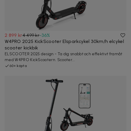
2 899 kr
4 499 kr
-
36
%
W4PRO 2025 KickScooter Elsparkcykel 30km/h elcykel
scooter kickbik
ELSCOOTER 2025 design - Ta dig snabbt och effektivt framåt
med W4PRO KickScootern. Scooter...
60+ köpta