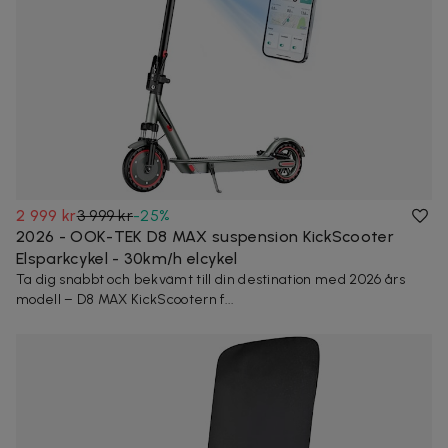
2 999 kr
3 999 kr
-
25
%
2026 - OOK-TEK D8 MAX suspension KickScooter
Elsparkcykel - 30km/h elcykel
Ta dig snabbt och bekvämt till din destination med 2026 års
modell – D8 MAX KickScootern f...