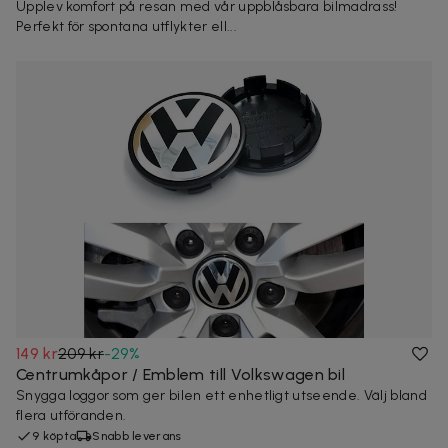
Upplev komfort på resan med vår uppblåsbara bilmadrass!
Perfekt för spontana utflykter ell...
149 kr
209 kr
-
29
%
Centrumkåpor / Emblem till Volkswagen bil
Snygga loggor som ger bilen ett enhetligt utseende. Välj bland
flera utföranden.
9 köpta
Snabb leverans