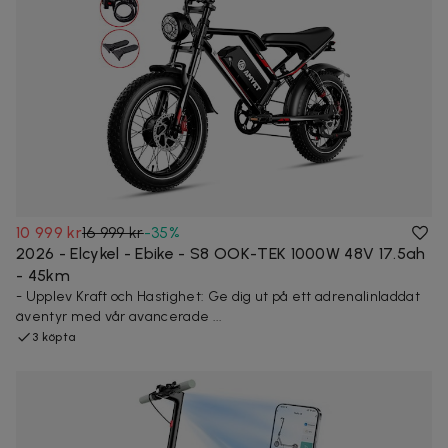
10 999 kr
16 999 kr
-
35
%
2026 - Elcykel - Ebike - S8 OOK-TEK 1000W 48V 17.5ah
- 45km
- Upplev Kraft och Hastighet: Ge dig ut på ett adrenalinladdat
äventyr med vår avancerade ...
3 köpta