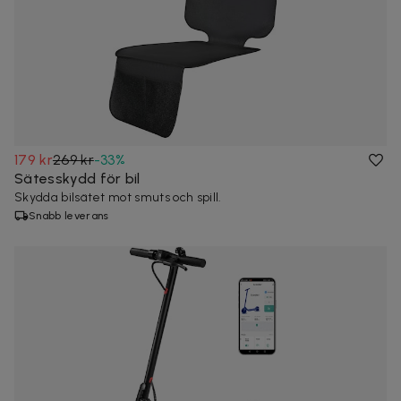
179 kr
269 kr
-
33
%
Sätesskydd för bil
Skydda bilsätet mot smuts och spill.
Snabb leverans