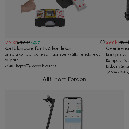
179 kr
249 kr
-
28
%
299 kr
499 
Kortblandare för två kortlekar
Överlevnad
Smidig kortblandare som gör spelkvällar enklare och
kompass o
roligare.
Kompakt öve
40+ köpta
Snabb leverans
låsbar väska
60+ köpta
Allt inom Fordon