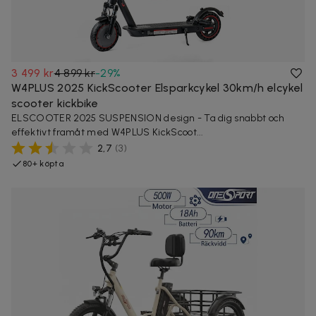
3 499 kr
4 899 kr
-
29
%
W4PLUS 2025 KickScooter Elsparkcykel 30km/h elcykel
scooter kickbike
ELSCOOTER 2025 SUSPENSION design - Ta dig snabbt och
effektivt framåt med W4PLUS KickScoot...
2,7
(
3
)
80+ köpta