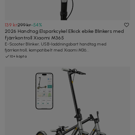
139 kr
299 kr
-
54
%
2026 Handtag Elsparkcykel Elkick ebike Blinkers med
fjärrkontroll Xiaomi M365
E-Scooter Blinker, USB-laddningsbart handtag med
fjärrkontroll, kompatibelt med Xiaomi M36...
10+ köpta