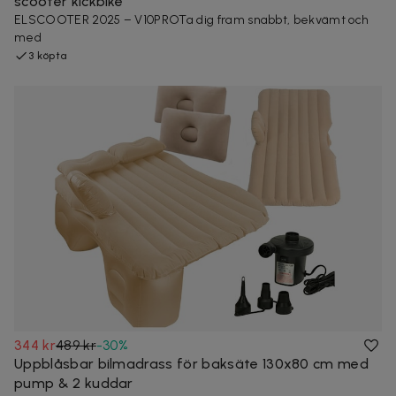
scooter kickbike
ELSCOOTER 2025 – V10PROTa dig fram snabbt, bekvämt och
med
3 köpta
344 kr
489 kr
-
30
%
Uppblåsbar bilmadrass för baksäte 130x80 cm med
pump & 2 kuddar