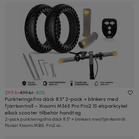
299 kr
499 kr
-
40
%
Punkteringsfria däck 8.5" 2-pack + blinkers med
fjärrkontroll – Xiaomi M365 Pro Pro2 1S elsparkcykel
elkick scooter tillbehör handtag
2-pack punkteringsfria däck 8.5" + blinkers med fjärrkontroll.
Passar Xiaomi M365, Pro2 oc...