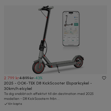
2 799 kr
4 899 kr
-
43
%
2025 - OOK-TEK D8 KickScooter Elsparkcykel -
30km/h elcykel
Ta dig snabbt och effektivt till din destination med 2025
modellen - D8 KickScootern från ...
10+ köpta