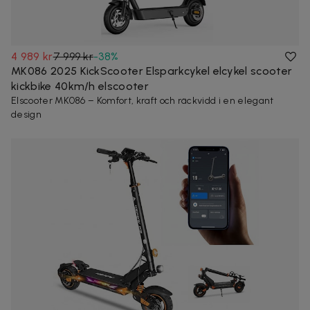
4 989 kr
7 999 kr
-
38
%
MK086 2025 KickScooter Elsparkcykel elcykel scooter
kickbike 40km/h elscooter
Elscooter MK086 – Komfort, kraft och räckvidd i en elegant
design