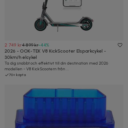
2 749 kr
4 899 kr
-
44
%
2026 - OOK-TEK V8 KickScooter Elsparkcykel -
30km/h elcykel
Ta dig snabbt och effektivt till din destination med 2026
modellen - V8 KickScootern från ...
70+ köpta