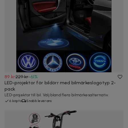
89 kr
229 kr
-
61
%
LED-projektor för bildörr med bilmärkeslogotyp 2-
pack
LED-projektor till bil. Välj bland flera bilmärkesalternativ.
6 köpta
Snabb leverans