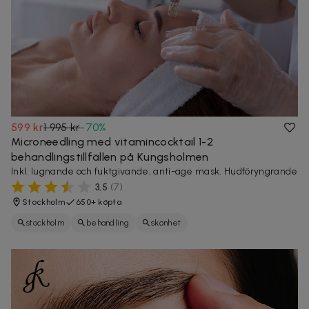
599 kr
1 995 kr
-
70
%
Microneedling med vitamincocktail 1-2
behandlingstillfällen på Kungsholmen
Inkl. lugnande och fuktgivande, anti-age mask. Hudföryngrande
3,5
(
7
)
Stockholm
650+ köpta
stockholm
behandling
skönhet