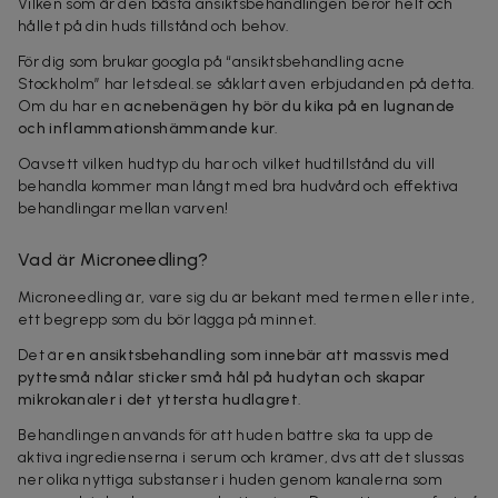
Vilken som är den bästa ansiktsbehandlingen beror helt och
hållet på din huds tillstånd och behov.
För dig som brukar googla på “ansiktsbehandling acne
Stockholm” har letsdeal.se såklart även erbjudanden på detta.
Om du har en
acnebenägen hy bör du kika på en lugnande
och inflammationshämmande kur
.
Oavsett vilken hudtyp du har och vilket hudtillstånd du vill
behandla kommer man långt med bra hudvård och effektiva
behandlingar mellan varven!
Vad är Microneedling?
Microneedling är, vare sig du är bekant med termen eller inte,
ett begrepp som du bör lägga på minnet.
Det är
en ansiktsbehandling som innebär att massvis med
pyttesmå nålar sticker små hål på hudytan och skapar
mikrokanaler i det yttersta hudlagret
.
Behandlingen används för att huden bättre ska ta upp de
aktiva ingredienserna i serum och krämer, dvs att det slussas
ner olika nyttiga substanser i huden genom kanalerna som