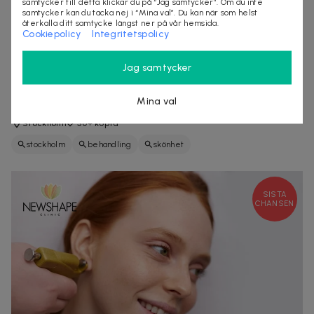
samtycker till detta klickar du på “Jag samtycker”. Om du inte
samtycker kan du tacka nej i “Mina val”. Du kan när som helst
återkalla ditt samtycke längst ner på vår hemsida.
Cookiepolicy
Integritetspolicy
749 kr
1 700 kr
-
56
%
Jag samtycker
Djuprengörande ansiktsbehandling med AquaGlow
Facial på Kungsholmen
Mina val
Hydrafacial-inspirerad hudvård för hudföryngring
Stockholm
50+ köpta
stockholm
behandling
skönhet
SISTA
CHANSEN