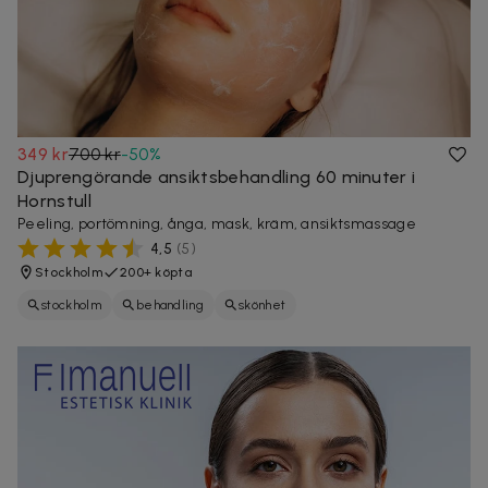
349 kr
700 kr
-
50
%
Djuprengörande ansiktsbehandling 60 minuter i
Hornstull
Peeling, portömning, ånga, mask, kräm, ansiktsmassage
4,5
(
5
)
Stockholm
200+ köpta
stockholm
behandling
skönhet