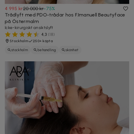
4 995 kr
20 000 kr
-
75
%
Trådlyft med PDO-trådar hos F.Imanuell Beautyface
på Östermalm
Icke-kirurgiskt ansiktslyft
4,3
(
18
)
Stockholm
250+ köpta
stockholm
behandling
skönhet