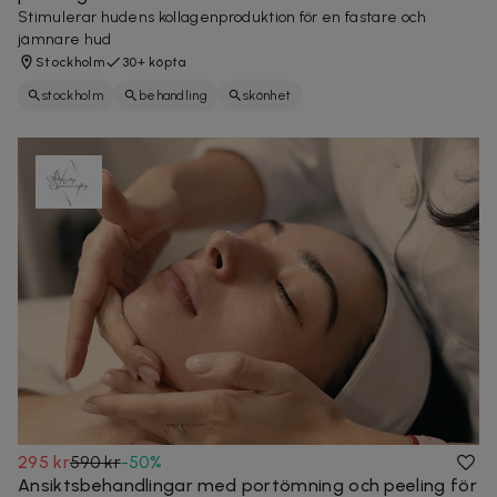
Stimulerar hudens kollagenproduktion för en fastare och
jämnare hud
Stockholm
30+ köpta
stockholm
behandling
skönhet
295 kr
590 kr
-
50
%
Ansiktsbehandlingar med portömning och peeling för