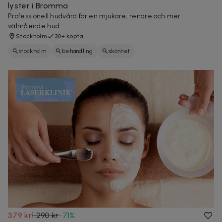
lyster i Bromma
Professionell hudvård för en mjukare, renare och mer
välmående hud
Stockholm
30+ köpta
stockholm
behandling
skönhet
379 kr
1 290 kr
-
71
%