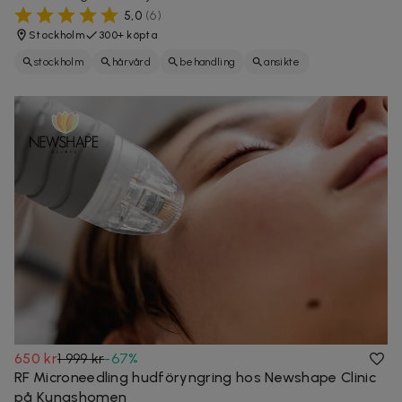
5,0
(
6
)
Stockholm
300+ köpta
stockholm
hårvård
behandling
ansikte
650 kr
1 999 kr
-
67
%
RF Microneedling hudföryngring hos Newshape Clinic
på Kungshomen