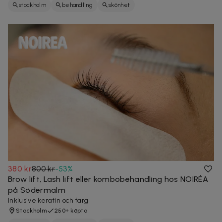
stockholm
behandling
skönhet
380 kr
800 kr
-
53
%
Brow lift, Lash lift eller kombobehandling hos NOIRÉA
på Södermalm
Inklusive keratin och färg
Stockholm
250+ köpta