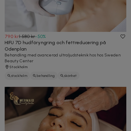
790 kr
1 580 kr
-
50
%
HIFU 7D hudföryngring och fettreducering på
Odenplan
Behandling med avancerad ultraljudsteknik hos hos Sweden
Beauty Center
Stockholm
stockholm
behandling
skönhet