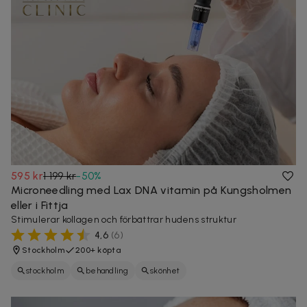
595 kr
1 199 kr
-
50
%
Microneedling med Lax DNA vitamin på Kungsholmen
eller i Fittja
Stimulerar kollagen och förbättrar hudens struktur
4,6
(
6
)
Stockholm
200+ köpta
stockholm
behandling
skönhet