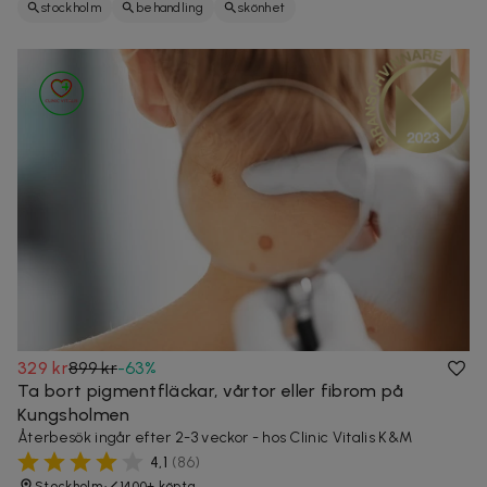
stockholm
behandling
skönhet
329 kr
899 kr
-
63
%
Ta bort pigmentfläckar, vårtor eller fibrom på
Kungsholmen
Återbesök ingår efter 2-3 veckor - hos Clinic Vitalis K&M
4,1
(
86
)
Stockholm
1400+ köpta