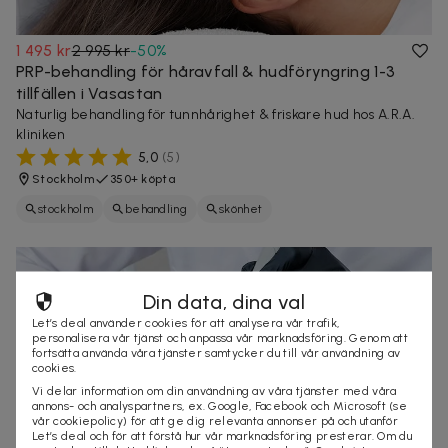
1 495 kr
2 995 kr
-
50
%
PRP-behandling för håravfall & hudföryngring 1-3
tillfällen i Vasastan
Naturlig behandling för tunnhårighet & friskare hud hos A.R.A.
kliniken
5,0
(
5
)
Stockholm
350+ köpta
stockholm
behandling
skönhet
Din data, dina val
Let’s deal använder cookies för att analysera vår trafik,
personalisera vår tjänst och anpassa vår marknadsföring. Genom att
fortsätta använda våra tjänster samtycker du till vår användning av
cookies.
Vi delar information om din användning av våra tjänster med våra
annons- och analyspartners, ex. Google, Facebook och Microsoft (se
vår cookiepolicy) för att ge dig relevanta annonser på och utanför
Let’s deal och för att förstå hur vår marknadsföring presterar. Om du