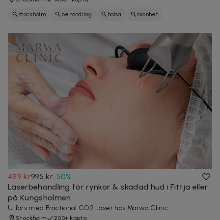
stockholm
behandling
hälsa
skönhet
499 kr
995 kr
-
50
%
Laserbehandling för rynkor & skadad hud i Fittja eller
på Kungsholmen
Utförs med Fractional CO2 Laser hos Marwa Clinic
Stockholm
200+ köpta