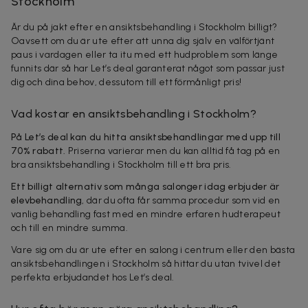
Stockholm
Är du på jakt efter en ansiktsbehandling i Stockholm billigt?
Oavsett om du är ute efter att unna dig själv en välförtjänt
paus i vardagen eller ta itu med ett hudproblem som länge
funnits där så har Let’s deal garanterat något som passar just
dig och dina behov, dessutom till ett förmånligt pris!
Vad kostar en ansiktsbehandling i Stockholm?
På Let’s deal kan du hitta ansiktsbehandlingar med upp till
70% rabatt.
Priserna varierar men du kan alltid få tag på en
bra ansiktsbehandling i Stockholm till ett bra pris.
Ett billigt alternativ som många salonger idag erbjuder är
elevbehandling
, där du ofta får samma procedur som vid en
vanlig behandling fast med en mindre erfaren hudterapeut
och till en mindre summa.
Vare sig om du är ute efter en salong i centrum eller den bästa
ansiktsbehandlingen i Stockholm så hittar du utan tvivel det
perfekta erbjudandet hos Let’s deal.