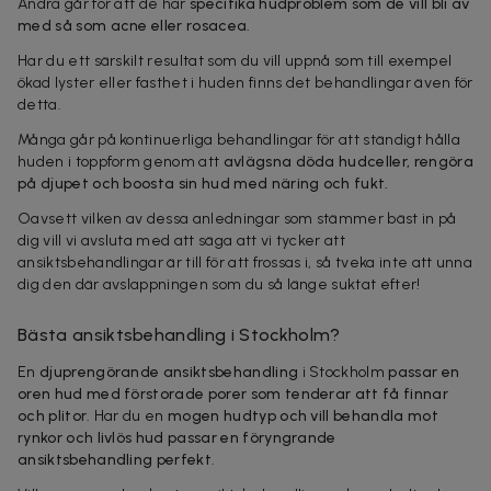
Andra går för att de har
specifika hudproblem som de vill bli av
med så som acne eller rosacea.
Har du ett särskilt resultat som du vill uppnå som till exempel
ökad lyster eller fasthet i huden finns det behandlingar även för
detta.
Många går på kontinuerliga behandlingar för att ständigt hålla
huden i toppform genom att
avlägsna döda hudceller, rengöra
på djupet och boosta sin hud med näring och fukt.
Oavsett vilken av dessa anledningar som stämmer bäst in på
dig vill vi avsluta med att säga att vi tycker att
ansiktsbehandlingar är till för att frossas i, så tveka inte att unna
dig den där avslappningen som du så länge suktat efter!
Bästa ansiktsbehandling i Stockholm?
En
djuprengörande ansiktsbehandling
i Stockholm
passar en
oren hud med förstorade porer som tenderar att få finnar
och plitor
. Har du en
mogen hudtyp och vill behandla mot
rynkor och livlös hud passar en föryngrande
ansiktsbehandling perfekt
.