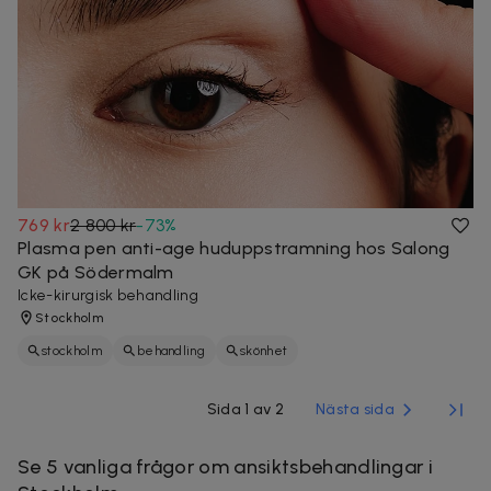
769 kr
2 800 kr
-
73
%
Plasma pen anti-age huduppstramning hos Salong
GK på Södermalm
Icke-kirurgisk behandling
Stockholm
stockholm
behandling
skönhet
Sida 1 av 2
Nästa sida
Se 5 vanliga frågor om ansiktsbehandlingar i