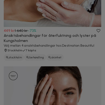
449 kr
1 640 kr
-
73
%
Ansiktsbehandlingar för återfuktning och lyster på
Kungsholmen
Välj mellan 4 ansiktsbehandlingar hos Destination:Beautiful
Stockholm
7 köpta
stockholm
behandling
skönhet