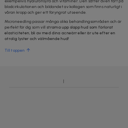
exempelvis hyaluronsyra och vitaminer. Den sätter även fart på
blodcirkulationen och bildandet av kollagen som finns naturligt i
våran kropp och ger ett föryngrat utseende.
Microneedling passar många olika behandlingsområden och är
perfekt för dig som vill
strama upp slapp hud som förlorat
elasticiteten, bli av med dina acneärr eller är ute efter en
otrolig lyster och välmående hud!
Till toppen