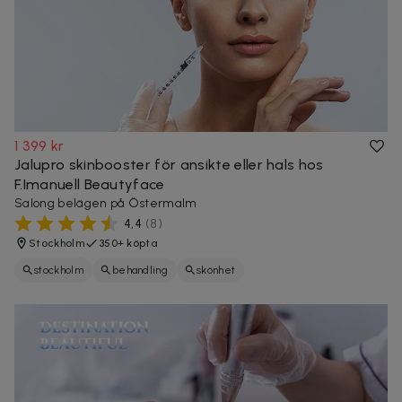
1 399 kr
Jalupro skinbooster för ansikte eller hals hos
F.Imanuell Beautyface
Salong belägen på Östermalm
4,4
(
8
)
Stockholm
350+ köpta
stockholm
behandling
skönhet