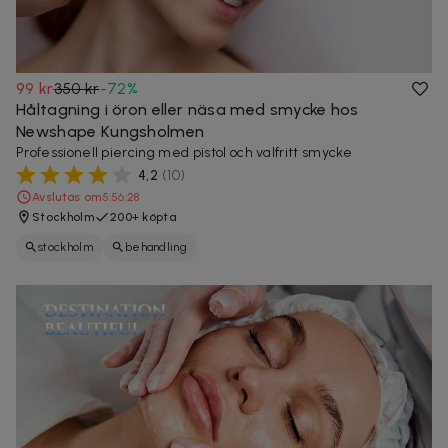
99 kr
350 kr
-
72
%
Håltagning i öron eller näsa med smycke hos
Newshape Kungsholmen
Professionell piercing med pistol och valfritt smycke
4,2
(
10
)
Avslutas om
5:56:26
Stockholm
200+ köpta
stockholm
behandling