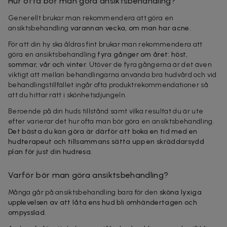
Hur ofta bör man göra ansiktsbehandling?
Generellt brukar man rekommendera att göra en
ansiktsbehandling
varannan vecka, om man har acne.
För att din hy ska åldras fint brukar man rekommendera att
göra en ansiktsbehandling
fyra gånger om året: höst,
sommar, vår och vinter.
Utöver de fyra gångerna är det även
viktigt att mellan behandlingarna använda bra hudvård och vid
behandlingstillfället ingår ofta produktrekommendationer så
att du hittar rätt i skönhetsdjungeln.
Beroende på din huds tillstånd samt vilka resultat du är ute
efter varierar det hur ofta man bör göra en ansiktsbehandling.
Det bästa du kan göra är därför att boka en tid med en
hudterapeut och tillsammans sätta upp en skräddarsydd
plan för just din hudresa.
Varför bör man göra ansiktsbehandling?
Många går på ansiktsbehandling bara för den
sköna lyxiga
upplevelsen av att låta ens hud bli omhändertagen och
ompysslad.