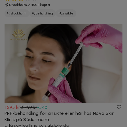
Stockholm
450+ köpta
stockholm
behandling
ansikte
1 295 kr
2 799 kr
-
54
%
PRP-behandling för ansikte eller hår hos Nova Skin
Klinik på Södermalm
Utförs av legitimerad sjuksköterska