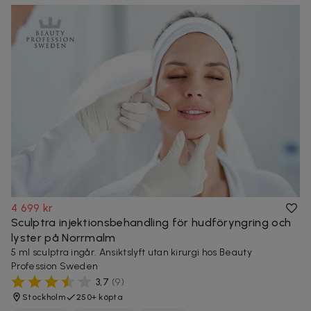
4 699 kr
Sculptra injektionsbehandling för hudföryngring och
lyster på Norrmalm
5 ml sculptra ingår. Ansiktslyft utan kirurgi hos Beauty
Profession Sweden
3,7
(
9
)
Stockholm
250+ köpta