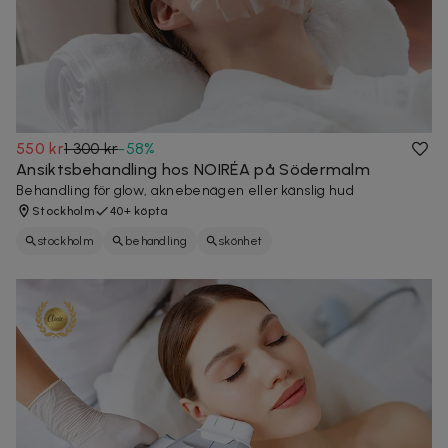
550 kr
1 300 kr
-
58
%
Ansiktsbehandling hos NOIRÉA på Södermalm
Behandling för glow, aknebenägen eller känslig hud
Stockholm
40+ köpta
stockholm
behandling
skönhet