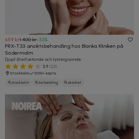
659 kr
1 400 kr
-
53
%
PRX-T33 ansiktsbehandling hos Blanka Kliniken på
Södermalm
Djupt återfuktande och lystergivande
3,9
(
23
)
Stockholm
1000+ köpta
stockholm
behandling
skönhet