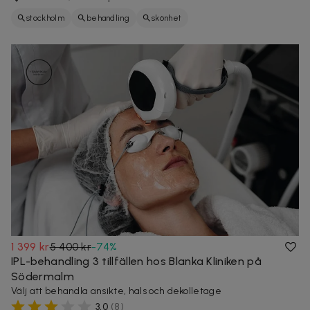
stockholm
behandling
skönhet
1 399 kr
5 400 kr
-
74
%
IPL-behandling 3 tillfällen hos Blanka Kliniken på
Södermalm
Välj att behandla ansikte, hals och dekolletage
3,0
(
8
)