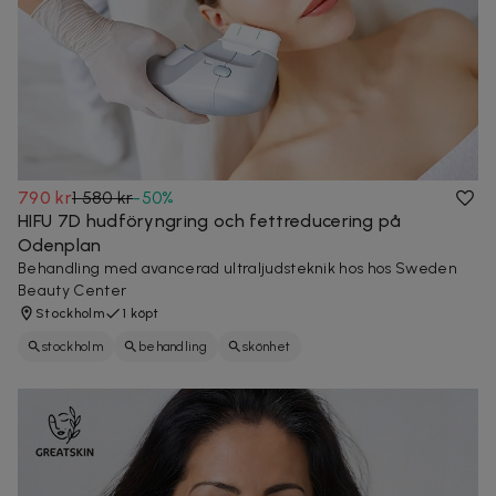
790 kr
1 580 kr
-
50
%
HIFU 7D hudföryngring och fettreducering på
Odenplan
Behandling med avancerad ultraljudsteknik hos hos Sweden
Beauty Center
Stockholm
1 köpt
stockholm
behandling
skönhet