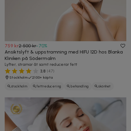
759 kr
2 500 kr
-
70
%
Ansiktslyft & uppstramning med HIFU 12D hos Blanka
Kliniken på Södermalm
Lyfter, stramar åt samt reducerar fett
3,8
(
47
)
Stockholm
2100+ köpta
stockholm
fettreducering
behandling
skönhet