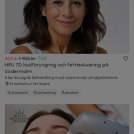
450 kr
1 900 kr
-
76
%
HIFU 7D hudföryngring och fettreducering på
Södermalm
Icke-kirurgisk behandling med avancerad ultraljudsteknik
Stockholm
10+ köpta
stockholm
behandling
skönhet