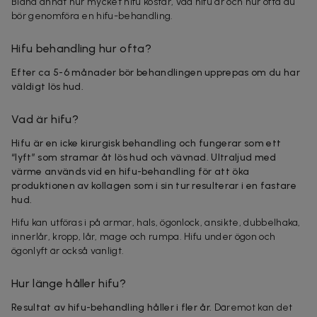
Bland annat hur mycket hifu kostar, vad hifu är och hur ofta du
bör genomföra en hifu-behandling.
Hifu behandling hur ofta?
Efter ca 5-6 månader bör behandlingen upprepas om du har
väldigt lös hud.
Vad är hifu?
Hifu är en icke kirurgisk behandling och fungerar som ett
“lyft” som stramar åt lös hud och vävnad. Ultraljud med
värme används vid en hifu-behandling för att öka
produktionen av kollagen som i sin tur resulterar i en fastare
hud.
Hifu kan utföras i på armar, hals, ögonlock, ansikte, dubbelhaka,
innerlår, kropp, lår, mage och rumpa. Hifu under ögon och
ögonlyft är också vanligt.
Hur länge håller hifu?
Resultat av hifu-behandling håller i fler år.
Däremot kan det