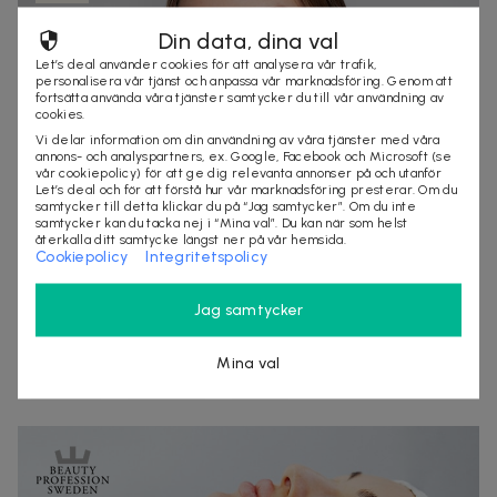
Din data, dina val
Let’s deal använder cookies för att analysera vår trafik,
personalisera vår tjänst och anpassa vår marknadsföring. Genom att
fortsätta använda våra tjänster samtycker du till vår användning av
cookies.
Vi delar information om din användning av våra tjänster med våra
annons- och analyspartners, ex. Google, Facebook och Microsoft (se
vår cookiepolicy) för att ge dig relevanta annonser på och utanför
Let’s deal och för att förstå hur vår marknadsföring presterar. Om du
samtycker till detta klickar du på “Jag samtycker”. Om du inte
samtycker kan du tacka nej i “Mina val”. Du kan när som helst
återkalla ditt samtycke längst ner på vår hemsida.
1 495 kr
3 500 kr
-
57
%
Cookiepolicy
Integritetspolicy
HIFU 12D hudföryngring hela ansiktet eller valfritt
område på Östermalm
Jag samtycker
Synlig effekt efter bara en behandling hos Klara Galant Studio
Stockholm
200+ köpta
Mina val
stockholm
behandling
skönhet