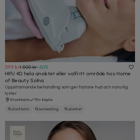
599 kr
1 500 kr
-
60
%
HIFU 4D hela ansiktet eller valfritt område hos Home
of Beauty Solna
Uppstramande behandling som ger fastare hud och naturlig
lyster
Stockholm
70+ köpta
stockholm
behandling
skönhet