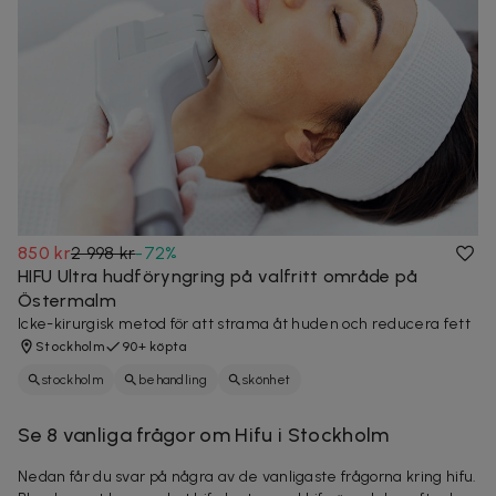
850 kr
2 998 kr
-
72
%
HIFU Ultra hudföryngring på valfritt område på
Östermalm
Icke-kirurgisk metod för att strama åt huden och reducera fett
Stockholm
90+ köpta
stockholm
behandling
skönhet
Se 8 vanliga frågor om Hifu i Stockholm
Nedan får du svar på några av de vanligaste frågorna kring hifu.