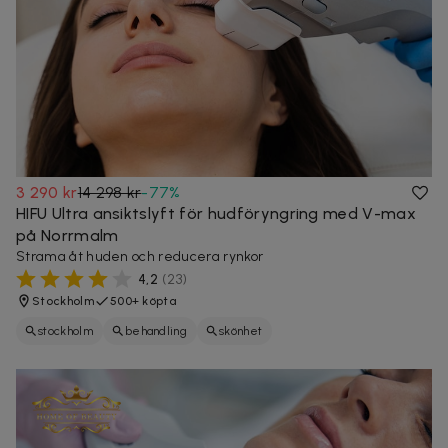
3 290 kr
14 298 kr
-
77
%
HIFU Ultra ansiktslyft för hudföryngring med V-max
på Norrmalm
Strama åt huden och reducera rynkor
4,2
(
23
)
Stockholm
500+ köpta
stockholm
behandling
skönhet