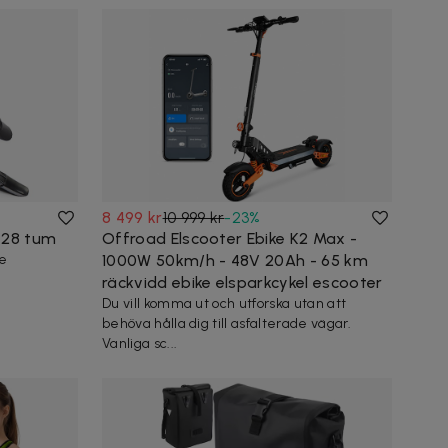
8 499 kr
10 999 kr
-
23
%
–28 tum
Offroad Elscooter Ebike K2 Max -
re
1000W 50km/h - 48V 20Ah - 65 km
räckvidd ebike elsparkcykel escooter
Du vill komma ut och utforska utan att
behöva hålla dig till asfalterade vägar.
Vanliga sc...