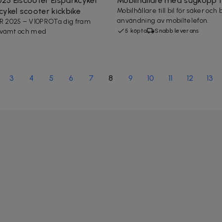
25 Elscooter Elsparkcykel
Mobilhållare med sugkopp fö
ykel scooter kickbike
Mobilhållare till bil för säker oc
användning av mobiltelefon.
2025 – V10PROTa dig fram
kvämt och med
5 köpta
Snabb leverans
3
4
5
6
7
8
9
10
11
12
13