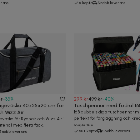
erans
6 köpta
Snabb leverans
kr
-
33
%
299 kr
499 kr
-
40
%
geväska 40x25x20 cm för
Tuschpennor med fodral 1
h Wizz Air
168 dubbelsidiga tuschpennor me
perfekt för färgläggning och krea
äska för Ryanair och Wizz Air i
skapande
aterial med flera fack.
60+ köpta
Snabb leverans
Snabb leverans