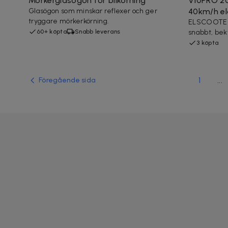
Mörkerglasögon för bilkörning
V10PRO 20
Glasögon som minskar reflexer och ger
40km/h elc
tryggare mörkerkörning.
ELSCOOTER 
60+ köpta
Snabb leverans
snabbt, be
3 köpta
1
...
Föregående sida