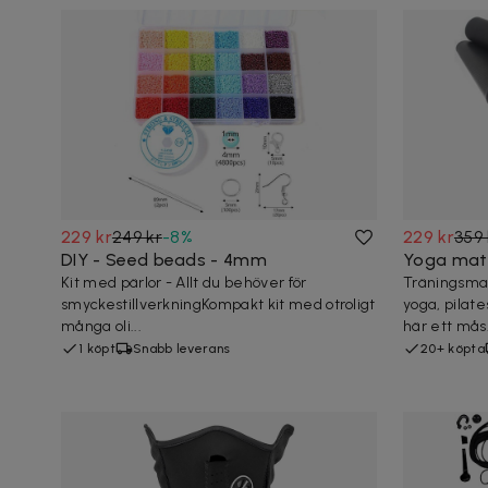
229 kr
249 kr
-
8
%
229 kr
359 
DIY - Seed beads - 4mm
Yoga mat
Kit med pärlor - Allt du behöver för
Träningsma
smyckestillverkningKompakt kit med otroligt
yoga, pilat
många oli...
här ett mås.
1 köpt
Snabb leverans
20+ köpta