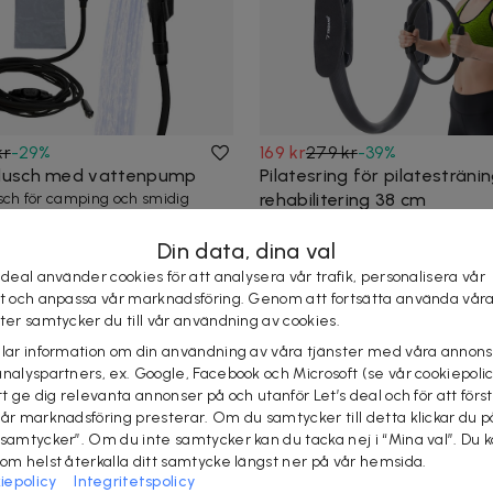
kr
-
29
%
169 kr
279 kr
-
39
%
usch med vattenpump
Pilatesring för pilatesträni
sch för camping och smidig
rehabilitering 38 cm
utomhus.
Ett smidigt träningsredskap för k
nabb leverans
styrke- och stabilitetsträning.
Din data, dina val
5 köpta
Snabb leverans
 deal använder cookies för att analysera vår trafik, personalisera vår
st och anpassa vår marknadsföring. Genom att fortsätta använda vår
ster samtycker du till vår användning av cookies.
elar information om din användning av våra tjänster med våra annons
analyspartners, ex. Google, Facebook och Microsoft (se vår cookiepoli
tt ge dig relevanta annonser på och utanför Let’s deal och för att förs
vår marknadsföring presterar. Om du samtycker till detta klickar du p
 samtycker”. Om du inte samtycker kan du tacka nej i “Mina val”. Du 
som helst återkalla ditt samtycke längst ner på vår hemsida.
iepolicy
Integritetspolicy