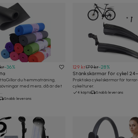
kr
-
36
%
129 kr
179 kr
-
28
%
ta
Stänkskärmar för cykel 24
ttaGillar du hemmaträning,
Praktiska cykelskärmar för torra
esövningar med mera, då är det
cykelturer.
..
4 köpta
Snabb leverans
Snabb leverans