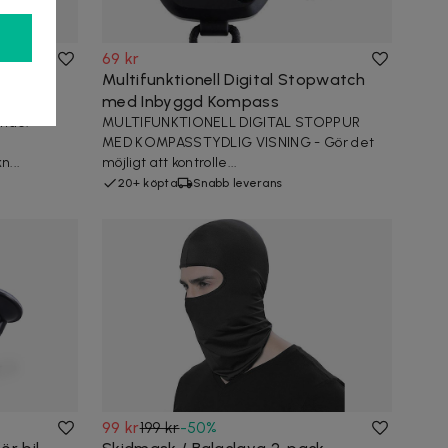
69 kr
tentät
Multifunktionell Digital Stopwatch
med Inbyggd Kompass
ande:
MULTIFUNKTIONELL DIGITAL STOPPUR
MED KOMPASSTYDLIG VISNING - Gör det
n...
möjligt att kontrolle...
20+ köpta
Snabb leverans
99 kr
199 kr
-
50
%