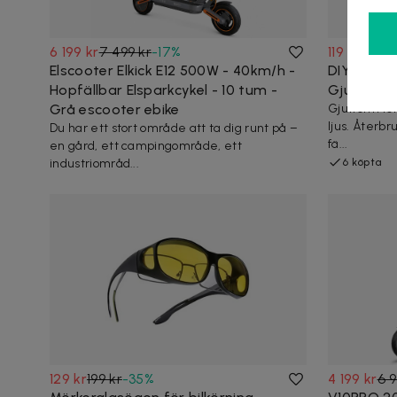
6 199 kr
7 499 kr
-
17
%
119 kr
129 kr
Elscooter Elkick E12 500W - 40km/h -
DIY - Cand
Hopfällbar Elsparkcykel - 10 tum -
Gjutform 
Grå escooter ebike
Gjutform fö
ljus. Återbr
Du har ett stort område att ta dig runt på –
fä...
en gård, ett campingområde, ett
industriområd...
6 köpta
129 kr
199 kr
-
35
%
4 199 kr
6 9