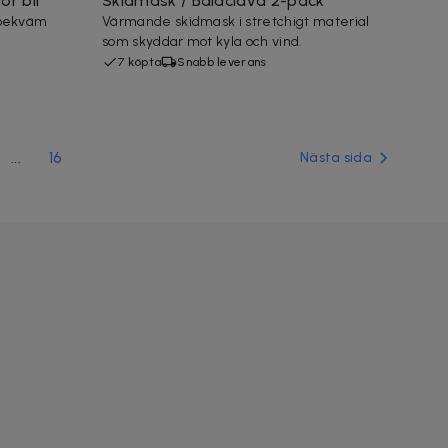
r bil
Skidmask / Balaclava 2-pack
h bekväm
Värmande skidmask i stretchigt material
som skyddar mot kyla och vind.
7 köpta
Snabb leverans
...
16
Nästa sida