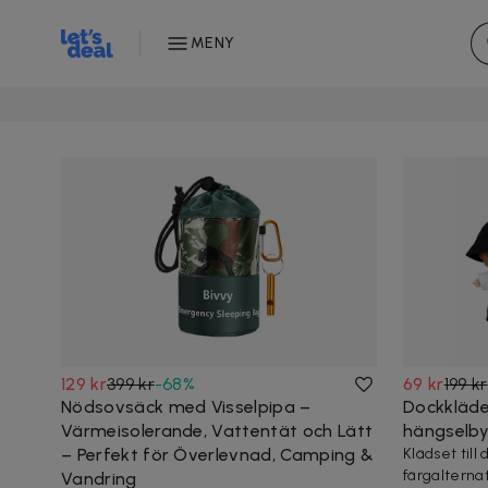
MENY
129 kr
399 kr
-
68
%
69 kr
199 kr
Nödsovsäck med Visselpipa –
Dockkläde
Värmeisolerande, Vattentät och Lätt
hängselby
– Perfekt för Överlevnad, Camping &
Klädset till
färgalternat
Vandring