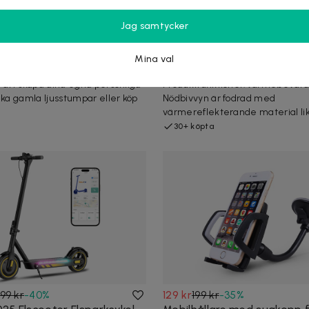
Jag samtycker
-
8
%
209 kr
499 kr
-
58
%
le molds - lång stång -
4x Emergency Thermal Vat
Mina val
- Ljusform
Sovsäck för Utomhusbruk
r att skapa dina egna personliga
Produktfunktioner:Värmebevar
uka gamla ljusstumpar eller köp
Nödbivvyn är fodrad med
värmereflekterande material lik
30+ köpta
99 kr
-
40
%
129 kr
199 kr
-
35
%