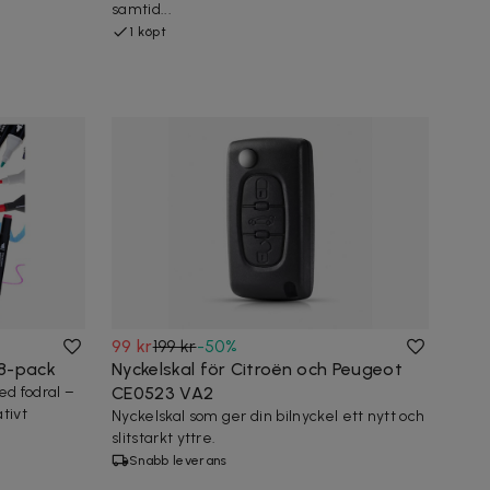
samtid...
1 köpt
99 kr
199 kr
-
50
%
68-pack
Nyckelskal för Citroën och Peugeot
d fodral –
CE0523 VA2
tivt
Nyckelskal som ger din bilnyckel ett nytt och
slitstarkt yttre.
Snabb leverans