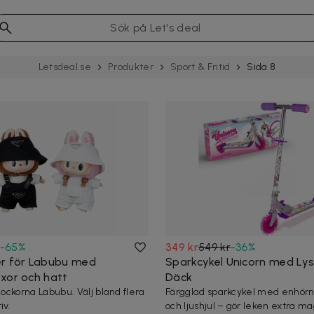
Letsdeal.se
Produkter
Sport & Fritid
Sida 8
-
65
%
349 kr
549 kr
-
36
%
r för Labubu med
Sparkcykel Unicorn med Ly
xor och hatt
Däck
 dockorna Labubu. Välj bland flera
Färgglad sparkcykel med enhörn
iv.
och ljushjul – gör leken extra ma