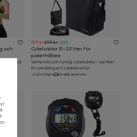
199 kr
299 kr
-
33
%
ng och
Cykelväska 15–20 liter för
pakethållare
ontrollerad
Vattentät och rymlig cykelväska – perfekt
för pendling och cykeläventyr.
20+ köpta
Snabb leverans
a
-
cy)
tå
å
kan