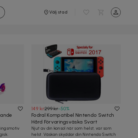
Välj stad
149 kr
299 kr
-
50
%
sande
Fodral Kompatibel Nintendo Switch
Hård Förvaringsväska Svart
ingsmotiv
Njut av din konsol när som helst, var som
gisk.
helst. Väskan skyddar din Nintendo Switch