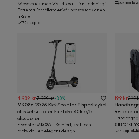
Snabb lev
Nödsovsäck med Visselpipa – Din Räddning i
Extrema FörhållandenVår nödsovsäck är en
måste-...
70+ köpta
4 989 kr
7 999 kr
-
38
%
199 kr
299 
MK086 2025 KickScooter Elsparkcykel
Handbaga
elcykel scooter kickbike 40km/h
Ryanair oc
elscooter
Handbagagev
slitstarkt m
Elscooter MK086 – Komfort, kraft och
räckvidd i en elegant design
4 köpta