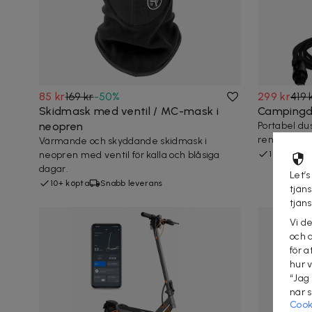
85 kr
169 kr
-
50
%
299 kr
419 
Skidmask med ventil / MC-mask i
Campingd
neopren
Portabel du
rengöring 
Värmande och skyddande skidmask i
neopren med ventil för kalla och blåsiga
1 köpt
S
dagar.
Let’s
10+ köpta
Snabb leverans
tjän
tjän
Vi d
och 
för a
hur 
“Jag
när 
Cook